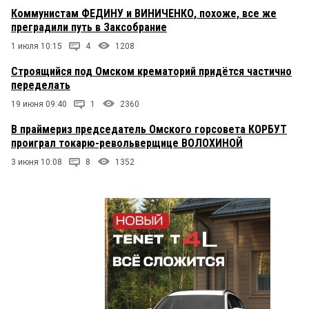
Коммунистам ФЕДИНУ и ВИНИЧЕНКО, похоже, все же
преградили путь в Заксобрание
1 июля 10:15
4
1208
Строящийся под Омском крематорий придётся частично
переделать
19 июня 09:40
1
2360
В праймериз председатель Омского горсовета КОРБУТ
проиграл токарю-револьверщице ВОЛОХИНОЙ
3 июня 10:08
8
1352