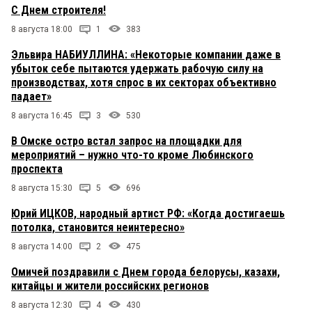
С Днем строителя!
8 августа 18:00
1
383
Эльвира НАБИУЛЛИНА: «Некоторые компании даже в
убыток себе пытаются удержать рабочую силу на
производствах, хотя спрос в их секторах объективно
падает»
8 августа 16:45
3
530
В Омске остро встал запрос на площадки для
мероприятий – нужно что-то кроме Любинского
проспекта
8 августа 15:30
5
696
Юрий ИЦКОВ, народный артист РФ: «Когда достигаешь
потолка, становится неинтересно»
8 августа 14:00
2
475
Омичей поздравили с Днем города белорусы, казахи,
китайцы и жители российских регионов
8 августа 12:30
4
430