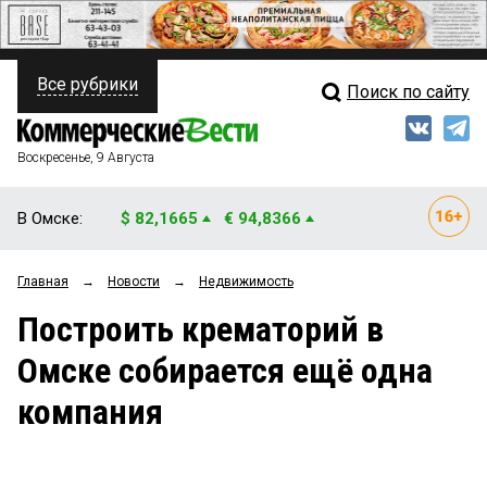
Все рубрики
Поиск по сайту
ПОЛИТИКА
Свежий выпуск
Медиа
ФИНАНСЫ
Воскресенье, 9 Августа
Кто есть кто
НЕДВИЖИМОСТЬ
В Омске:
$ 82,1665
€ 94,8366
Интервью
БИЗНЕС
Главная
→
Новости
→
Недвижимость
Мнения
ОБЩЕСТВО
Построить крематорий в
Рейтинги
ЗАКОН
Омске собирается ещё одна
Блоги
НОВОСТИ КОМПАНИЙ
компания
Архив
ПРОИСШЕСТВИЯ