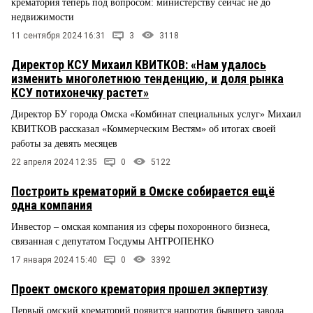
крематория теперь под вопросом: министерству сейчас не до
недвижимости
11 сентября 2024 16:31
3
3118
Директор КСУ Михаил КВИТКОВ: «Нам удалось
изменить многолетнюю тенденцию, и доля рынка
КСУ потихонечку растет»
Директор БУ города Омска «Комбинат специальных услуг» Михаил
КВИТКОВ рассказал «Коммерческим Вестям» об итогах своей
работы за девять месяцев
22 апреля 2024 12:35
0
5122
Построить крематорий в Омске собирается ещё
одна компания
Инвестор – омская компания из сферы похоронного бизнеса,
связанная с депутатом Госдумы АНТРОПЕНКО
17 января 2024 15:40
0
3392
Проект омского крематория прошел экпертизу
Первый омский крематорий появится напротив бывшего завода