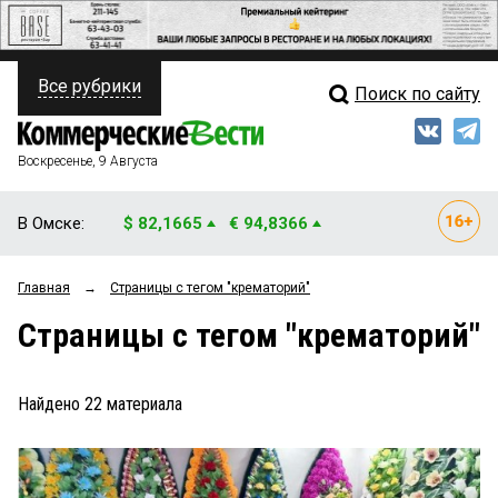
Все рубрики
Поиск по сайту
ПОЛИТИКА
Свежий выпуск
Медиа
ФИНАНСЫ
Воскресенье, 9 Августа
Кто есть кто
НЕДВИЖИМОСТЬ
В Омске:
$ 82,1665
€ 94,8366
Интервью
БИЗНЕС
Главная
→
Страницы c тегом "крематорий"
Мнения
ОБЩЕСТВО
Страницы c тегом "крематорий"
Рейтинги
ЗАКОН
Блоги
НОВОСТИ КОМПАНИЙ
Найдено
22
материала
Архив
ПРОИСШЕСТВИЯ
СТИЛЬ ЖИЗНИ