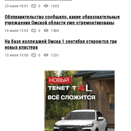
23 июля 18:01
0
1603
Сергей
2 сентября 2019 в 10:22:
Облправительство сообщило, какие образовательные
Тот редкий случай, когда человек делает место,
учреждения Омской области уже отремонтированы
где родился, лучше!
16 июля 13:03
0
1460
На базе колледжей Омска 1 сентября откроются три
новых кластера
15 июля 10:00
0
1201