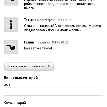
района хватит средств на содержание такой
школы.
Татьяна
5 сентября 2019 в 10:03:
Отличная новость! А то — храмы.храмы...Морочат
людям головы попы и «полежаевы».
Галина
4 сентября 2019 в 02:26:
Бывает же такое!!!
Надежда
2 сентября 2019 в 23:02:
Показать все комментарии (10)
Спасибо огромное,Борис Иванович! Вы
показываете пример всем богатеньким, но
Ваш комментарий
найдёт ли это последователей. а как хотелось бы.
Выпускники ОУ «Сосновской школы» тоже
Имя
участвуют в меценатстве, правда не в таком
большом. но и не забывают родную школу.
Комментарий
Коля
2 сентября 2019 в 19:08: