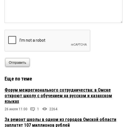
Ну что ж. Надо снять челлендж-ролик и
разослать всяким кокориным, моревым и
прочим. Только скорее всего вызова не
прлучится
Олег
2 сентября 2019 в 15:57:
Молодец Борис Иванович! Жаль что мало таких
людей
))
2 сентября 2019 в 15:10:
Отправить
Супер!
Еще по теме
гость
2 сентября 2019 в 11:49:
Форум межрегионального сотрудничества: в Омске
Жаль, что это исключение, а не правило.
откроют школу с обучением на русском и казахском
Уважение.
языках
26 июля 11:00
1
2264
Омич
2 сентября 2019 в 10:41:
За ремонт школы в одном из городов Омской области
Уважение
заплатят 107 миллионов рублей