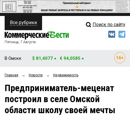
Все рубрики
Поиск по сайту
ПОЛИТИКА
Свежий выпуск
Медиа
ФИНАНСЫ
Пятница, 7 Августа
Кто есть кто
НЕДВИЖИМОСТЬ
В Омске:
$ 81,4077
€ 94,0585
Интервью
БИЗНЕС
Главная
→
Новости
→
Недвижимость
Мнения
ОБЩЕСТВО
Предприниматель-меценат
Рейтинги
ЗАКОН
построил в селе Омской
Блоги
НОВОСТИ КОМПАНИЙ
области школу своей мечты
Архив
ПРОИСШЕСТВИЯ