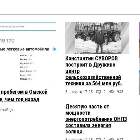
Константин СУВОРОВ
построит в Дружино
центр
сельскохозяйственной
техники за 564 млн руб.
с пробегом в Омской
6 августа 17:05
2
948
, чем год назад
Десятую часть от
китайцы.
мощности
энергопотребления ОНПЗ
составила энергия
солнца.
6 августа 12:35
0
827