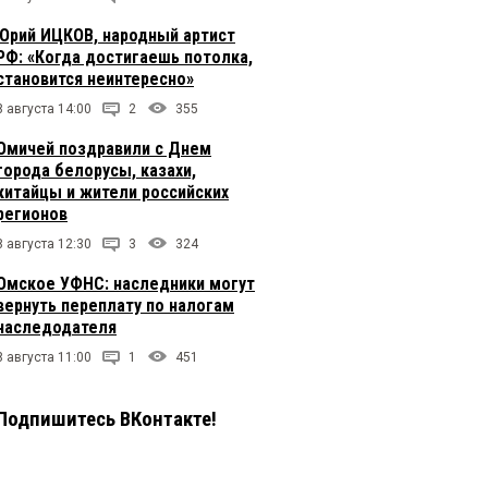
Юрий ИЦКОВ, народный артист
РФ: «Когда достигаешь потолка,
становится неинтересно»
8 августа 14:00
2
355
Омичей поздравили с Днем
города белорусы, казахи,
китайцы и жители российских
регионов
8 августа 12:30
3
324
Омское УФНС: наследники могут
вернуть переплату по налогам
наследодателя
8 августа 11:00
1
451
Подпишитесь ВКонтакте!