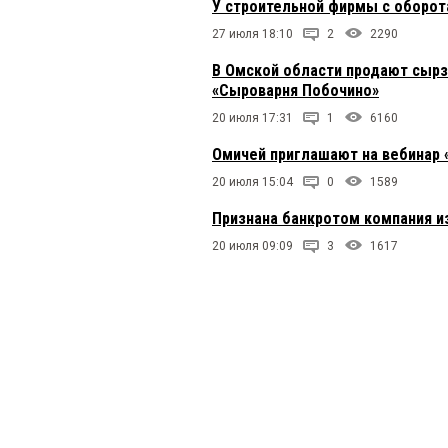
У строительной фирмы с оборот
27 июля 18:10
2
2290
В Омской области продают сырз
«Сыроварня Побочино»
20 июля 17:31
1
6160
Омичей приглашают на вебинар 
20 июля 15:04
0
1589
Признана банкротом компания и
20 июля 09:09
3
1617