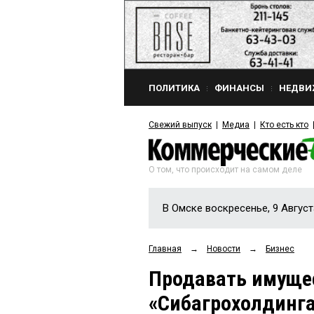
ПОЛИТИКА
ФИНАНСЫ
НЕДВИ
Свежий выпуск
Медиа
Кто есть кто
О том, что происходит на самом деле
В Омске воскресенье, 9 Август
Главная
→
Новости
→
Бизнес
Продавать имуще
«Сибагрохолдинга