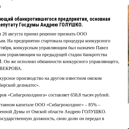
3
яющий обанкротившегося предприятия, основная
 депутату Госдумы Андрею ГОЛУШКО.
 26 августа принял решение признать ООО
ым. На предприятии стартовала процедура конкурсного
ентября, конкурсным управляющим был назначен Павел
м управляющим на предыдущей стадии банкротства
 Он же исполнял обязанности конкурсного управляющего,
 СВЕКРОВА.
урсное производство на другом известном омском
ирский деликатес».
ов «Сибагрохолдинга» составляет 658,8 тысяч рублей.
уставном капитале ООО «Сибагрохолдинг» – 85% –
твенной Думы от Омской области Андрею ГОЛУШКО.
сударственную должность, свою долю он передал в