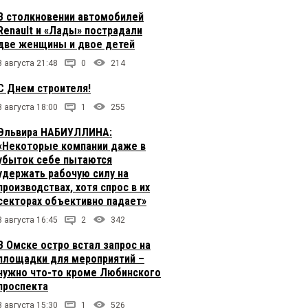
В столкновении автомобилей
Renault и «Лады» пострадали
две женщины и двое детей
8 августа 21:48
0
214
С Днем строителя!
8 августа 18:00
1
255
Эльвира НАБИУЛЛИНА:
«Некоторые компании даже в
убыток себе пытаются
удержать рабочую силу на
производствах, хотя спрос в их
секторах объективно падает»
8 августа 16:45
2
342
В Омске остро встал запрос на
площадки для мероприятий –
нужно что-то кроме Любинского
проспекта
8 августа 15:30
1
526