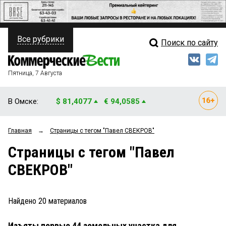
Все рубрики
Поиск по сайту
ПОЛИТИКА
Свежий выпуск
Медиа
ФИНАНСЫ
Пятница, 7 Августа
Кто есть кто
НЕДВИЖИМОСТЬ
В Омске:
$ 81,4077
€ 94,0585
Интервью
БИЗНЕС
Главная
→
Страницы c тегом "Павел СВЕКРОВ"
Мнения
ОБЩЕСТВО
Страницы c тегом "Павел
Рейтинги
ЗАКОН
СВЕКРОВ"
Блоги
НОВОСТИ КОМПАНИЙ
Архив
Найдено
20
материалов
ПРОИСШЕСТВИЯ
Изъяты первые 44 земельных участка для
СТИЛЬ ЖИЗНИ