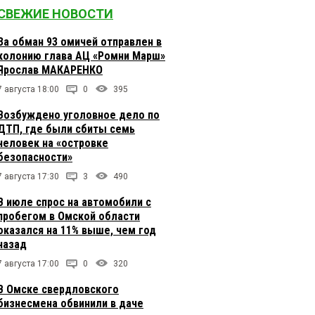
СВЕЖИЕ НОВОСТИ
За обман 93 омичей отправлен в
колонию глава АЦ «Ромни Марш»
Ярослав МАКАРЕНКО
7 августа 18:00
0
395
Возбуждено уголовное дело по
ДТП, где были сбиты семь
человек на «островке
безопасности»
7 августа 17:30
3
490
В июле спрос на автомобили с
пробегом в Омской области
оказался на 11% выше, чем год
назад
7 августа 17:00
0
320
В Омске свердловского
бизнесмена обвинили в даче