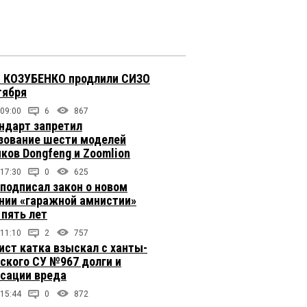
 КОЗУБЕНКО продлили СИЗО
тября
 09:00
6
867
ндарт запретил
зование шести моделей
иков Dongfeng и Zoomlion
 17:30
0
625
подписал закон о новом
нии «гаражной амнистии»
 пять лет
 11:10
2
757
ст катка взыскал с ханты-
ского СУ №967 долги и
сации вреда
 15:44
0
872