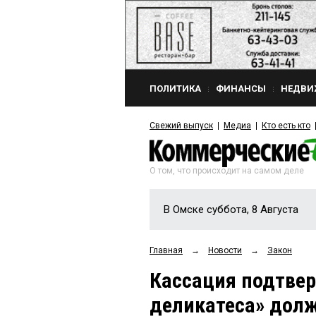
ПОЛИТИКА
ФИНАНСЫ
НЕДВИ
Свежий выпуск
Медиа
Кто есть кто
О том, что происходит на самом деле
В Омске суббота, 8 Августа
Главная
→
Новости
→
Закон
Кассация подтвер
деликатеса» дол