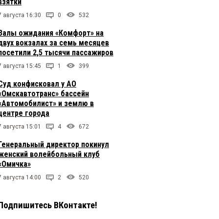
взятки
7 августа 16:30
0
532
Залы ожидания «Комфорт» на
двух вокзалах за семь месяцев
посетили 2,5 тысячи пассажиров
7 августа 15:45
1
399
Суд конфисковал у АО
«Омскавтотранс» бассейн
«Автомобилист» и землю в
центре города
7 августа 15:01
4
672
Генеральный директор покинул
женский волейбольный клуб
«Омичка»
7 августа 14:00
2
520
Подпишитесь ВКонтакте!