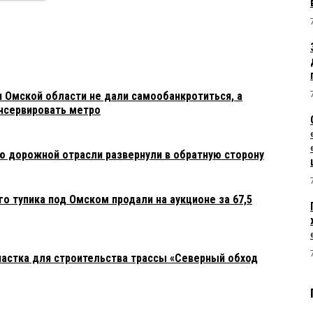
я Омской области не дали самообанкротиться, а
нсервировать метро
ю дорожной отрасли развернули в обратную сторону
 тупика под Омском продали на аукционе за 67,5
астка для строительства трассы «Северный обход