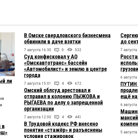
В Омске свердловского бизнесмена
Сергею
обвинили в даче взятки
до сен
7 августа 16:30
0
532
7 августа
Суд конфисковал у АО
Росста
«Омскавтотранс» бассейн
исполь
«Автомобилист» и землю в центре
грузов
города
6 августа
ый ли
ПУТИН 
7 августа 15:01
4
672
Омский облсуд арестовал и
продле
отправил в колонию ПЫЖОВА и
ещё на
ия
РЫГАЕВА по делу о запрещенной
я
6 августа
организации
Машини
мансий
7 августа 12:00
4
441
В Трудовой кодекс РФ внесено
компен
 в
понятие «стажёр» и разъяснены
рш»
5 августа
условия стажировок