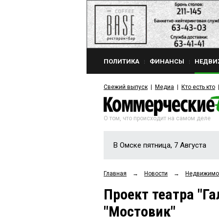
ПОЛИТИКА
ФИНАНСЫ
НЕДВИ
Свежий выпуск
Медиа
Кто есть кто
О том, что происходит на самом деле
В Омске пятница, 7 Августа
Главная
→
Новости
→
Недвижимо
Проект театра "Г
"Мостовик"