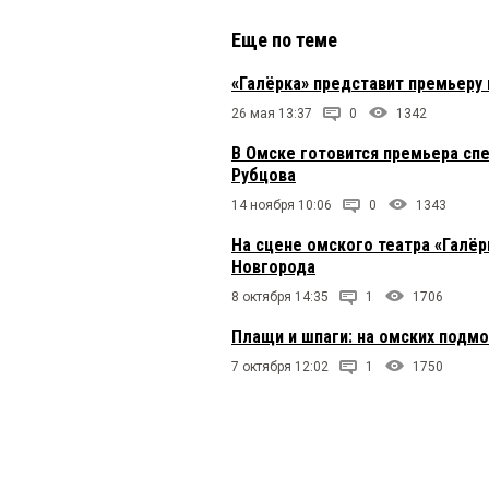
Еще по теме
«Галёрка» представит премьеру
26 мая 13:37
0
1342
В Омске готовится премьера сп
Рубцова
14 ноября 10:06
0
1343
На сцене омского театра «Галёр
Новгорода
8 октября 14:35
1
1706
Плащи и шпаги: на омских подм
7 октября 12:02
1
1750