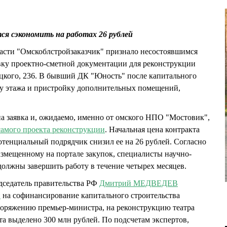
я сэкономить на работах 26 рублей
асти "Омскоблстройзаказчик" признало несостоявшимся
вку проектно-сметной документации для реконструкции
цкого, 236. В бывший ДК "Юность" после капитального
у этажа и пристройку дополнительных помещений,
на заявка и, ожидаемо, именно от омского НПО "Мостовик",
самого проекта реконструкции
. Начальная цена контракта
потенциальный подрядчик снизил ее на 26 рублей. Согласно
азмещенному на портале закупок, специалисты научно-
олжны завершить работу в течение четырех месяцев.
едседатель правительства РФ
Дмитрий МЕДВЕДЕВ
й
на софинансирование капитального строительства
поряжению премьер-министра, на реконструкцию театра
та выделено 300 млн рублей. По подсчетам экспертов,