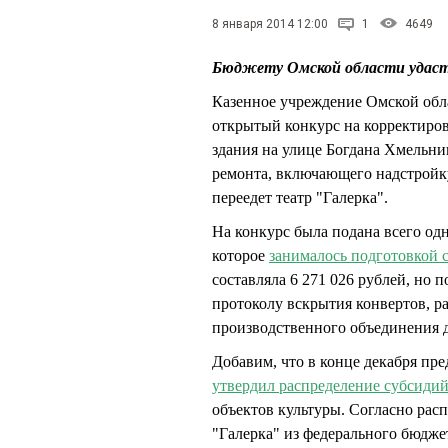
8 января 2014 12:00
1
4649
Бюджету Омской области удастс
Казенное учреждение Омской обл
открытый конкурс на корректиро
здания на улице Богдана Хмельни
ремонта, включающего надстройк
переедет театр "Галерка".
На конкурс была подана всего од
которое
занималось подготовкой 
составляла 6 271 026 рублей, но 
протоколу вскрытия конвертов, р
производственного объединения д
Добавим, что в конце декабря пр
утвердил распределение субсиди
объектов культуры. Согласно рас
"Галерка" из федерального бюдже