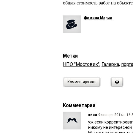
общая стоимость работ на объекте
Фомина Мария
Метки
НПО "Мостовик"
,
Галерка
,
порт
Комментировать
Комментарии
киви
9 января 2014 в 16:
уж если корректироват
никому не интересной 
Мы же все помним, чьи