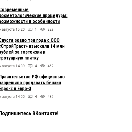
Современные
косметологические процедуры:
возможности и особенности
6 августа 15:20
1
329
Спустя ровно три года с ООО
«СтройТраст» взыскали 14 млн
рублей за гортензии и
тротуарную плитку
6 августа 14:39
4
462
Правительство РФ официально
разрешило продавать бензин
Евро-2 и Евро-3
6 августа 14:00
4
485
Подпишитесь ВКонтакте!