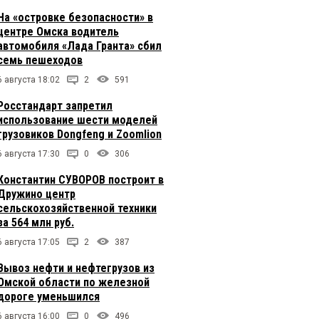
На «островке безопасности» в
центре Омска водитель
автомобиля «Лада Гранта» сбил
семь пешеходов
6 августа 18:02
2
591
Росстандарт запретил
использование шести моделей
грузовиков Dongfeng и Zoomlion
6 августа 17:30
0
306
Константин СУВОРОВ построит в
Дружино центр
сельскохозяйственной техники
за 564 млн руб.
6 августа 17:05
2
387
Вывоз нефти и нефтегрузов из
Омской области по железной
дороге уменьшился
6 августа 16:00
0
496