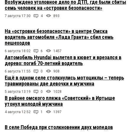
Возбуждено уголовное дело по ДТП, где были сбиты
семь человек на «островке безопасности»
7 августа 17:30
4
893
На «островке безопасности» в центре Омска
водитель автомобиля «Лада Гранта» сбил семь
пешеходов
6 августа 18:02
6
1457
Автомобиль Hyundai вылетел в кювет и врезался в
дерево: погиб 70-летний водитель
6 августа 11:55
0
908
Ещё в одном селе столкнулись мотоциклы – теперь
травмированы две девочки и мужчина
5 августа 13:19
0
1028
В районе омского пляжа «Советский» в Иртыше
утонул молодой мужчина
4 августа 12:52
1
1397
В селе Победа при столкновении двух мопедов