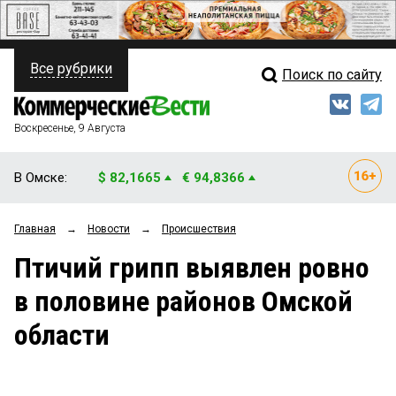
Все рубрики
Поиск по сайту
ПОЛИТИКА
Свежий выпуск
Медиа
ФИНАНСЫ
Воскресенье, 9 Августа
Кто есть кто
НЕДВИЖИМОСТЬ
В Омске:
$ 82,1665
€ 94,8366
Интервью
БИЗНЕС
Главная
→
Новости
→
Происшествия
Мнения
ОБЩЕСТВО
Птичий грипп выявлен ровно
Рейтинги
ЗАКОН
в половине районов Омской
Блоги
НОВОСТИ КОМПАНИЙ
области
Архив
ПРОИСШЕСТВИЯ