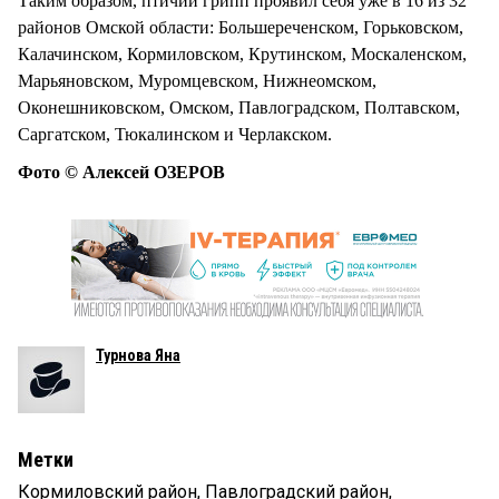
Таким образом, птичий грипп проявил себя уже в 16 из 32
районов Омской области: Большереченском, Горьковском,
Калачинском, Кормиловском, Крутинском, Москаленском,
Марьяновском, Муромцевском, Нижнеомском,
Оконешниковском, Омском, Павлоградском, Полтавском,
Саргатском, Тюкалинском и Черлакском.
Фото © Алексей ОЗЕРОВ
Турнова Яна
Метки
Кормиловский район
,
Павлоградский район
,