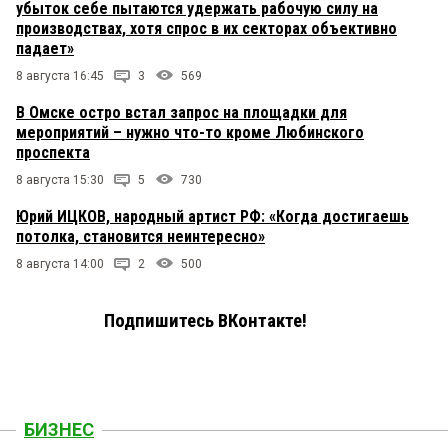
убыток себе пытаются удержать рабочую силу на
производствах, хотя спрос в их секторах объективно
падает»
8 августа 16:45
3
569
В Омске остро встал запрос на площадки для
мероприятий – нужно что-то кроме Любинского
проспекта
8 августа 15:30
5
730
Юрий ИЦКОВ, народный артист РФ: «Когда достигаешь
потолка, становится неинтересно»
8 августа 14:00
2
500
Подпишитесь ВКонтакте!
БИЗНЕС