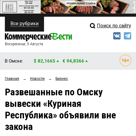
Все рубрики
Поиск по сайту
ПОЛИТИКА
Свежий выпуск
Медиа
ФИНАНСЫ
Воскресенье, 9 Августа
Кто есть кто
НЕДВИЖИМОСТЬ
В Омске:
$ 82,1665
€ 94,8366
Интервью
БИЗНЕС
Главная
→
Новости
→
Бизнес
Мнения
ОБЩЕСТВО
Развешанные по Омску
Рейтинги
ЗАКОН
вывески «Куриная
Блоги
НОВОСТИ КОМПАНИЙ
Республика» объявили вне
Архив
ПРОИСШЕСТВИЯ
закона