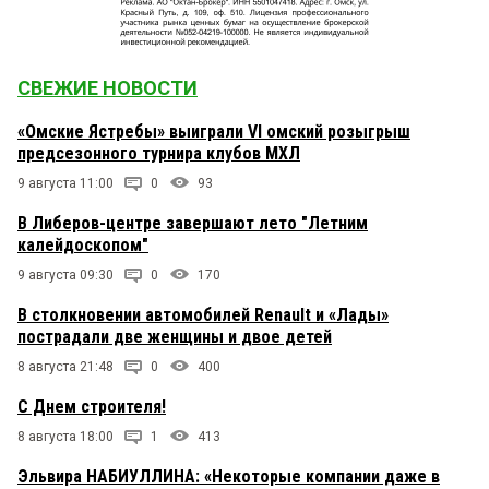
СВЕЖИЕ НОВОСТИ
«Омские Ястребы» выиграли VI омский розыгрыш
предсезонного турнира клубов МХЛ
9 августа 11:00
0
93
В Либеров-центре завершают лето "Летним
калейдоскопом"
9 августа 09:30
0
170
В столкновении автомобилей Renault и «Лады»
пострадали две женщины и двое детей
8 августа 21:48
0
400
С Днем строителя!
8 августа 18:00
1
413
Эльвира НАБИУЛЛИНА: «Некоторые компании даже в