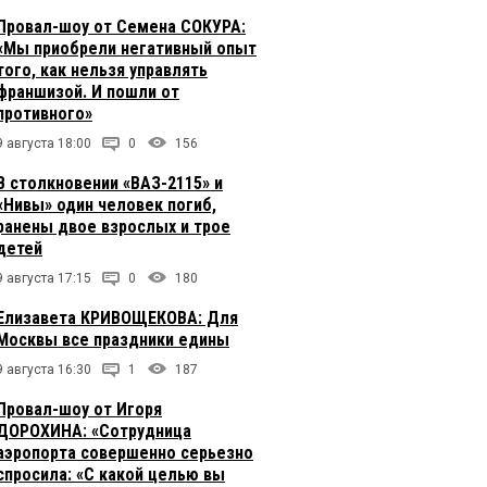
Провал-шоу от Семена СОКУРА:
«Мы приобрели негативный опыт
того, как нельзя управлять
франшизой. И пошли от
противного»
9 августа 18:00
0
156
В столкновении «ВАЗ-2115» и
«Нивы» один человек погиб,
ранены двое взрослых и трое
детей
9 августа 17:15
0
180
Елизавета КРИВОЩЕКОВА: Для
Москвы все праздники едины
9 августа 16:30
1
187
Провал-шоу от Игоря
ДОРОХИНА: «Сотрудница
аэропорта совершенно серьезно
спросила: «С какой целью вы