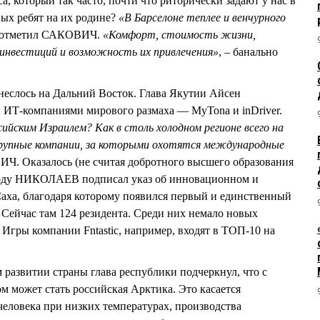
а, который так часто, почти что риторически задают у нас в
вых ребят на их родине?
«В Барселоне теплее и венчурного
– отметил САКОВИЧ.
«Комфорт, стоимость жизни,
 инвестиций и возможность их привлечения»
, – банально
неслось на Дальний Восток. Глава Якутии Айсен
Т-компаниями мирового размаха — MyTona и inDriver.
йским Израилем? Как в столь холодном регионе всего на
 крупные компании, за которыми охотятся международные
Ч. Оказалось (не считая добротного высшего образования
 году НИКОЛАЕВ подписал указ об инновационном и
аха, благодаря которому появился первый и единственный
 Сейчас там 124 резидента. Среди них немало новых
 Игры компании Fntastic, например, входят в ТОП-10 на
 развитии страны глава республики подчеркнул, что с
м может стать российская Арктика. Это касается
еловека при низких температурах, производства