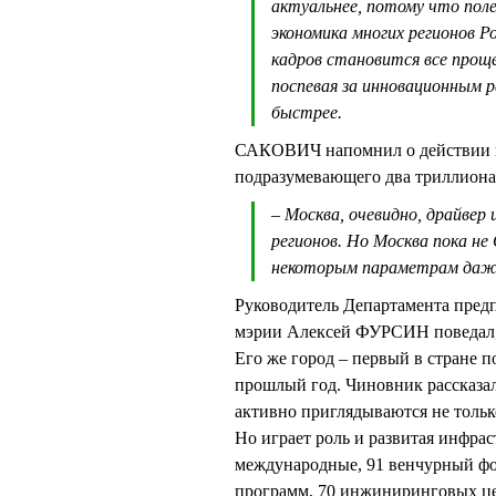
актуальнее, потому что пол
экономика многих регионов Р
кадров становится все проще
поспевая за инновационным р
быстрее.
САКОВИЧ напомнил о действии н
подразумевающего два триллиона
– Москва, очевидно, драйвер
регионов. Но Москва пока не
некоторым параметрам даже 
Руководитель Департамента пред
мэрии Алексей ФУРСИН поведал, 
Его же город – первый в стране п
прошлый год. Чиновник рассказал
активно приглядываются не только
Но играет роль и развитая инфрас
международные, 91 венчурный фо
программ, 70 инжиниринговых це