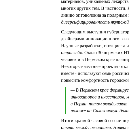
материалов, уникальных лекарств
многих других тем. В частности,
линию оптоволокна за полярным 
диверсифицированность якутской
Следующим выступил губернатор
драйверами инновационного раз
Научные разработки, стоящие за 
отраслей»
. Около 30 пермских ИТ
человек и в Пермском крае планиру
Некоторые местные проекты откли
вместе» используют семь россий
повысить комфортность городской
— В Пермском крае формиру
инноваторов и инвесторов, 
в Перми, потом вкладывают 
похоже на Силиконовую доли
Итоги краткой часовой сессии по
опыта между регионами. Наверно