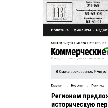
ПОЛИТИКА
ФИНАНСЫ
НЕДВИ
Свежий выпуск
Медиа
Кто есть кто
О том, что происходит на самом деле
В Омске воскресенье, 9 Август
Главная
→
Новости
→
Политика
Регионам предло
историческую пер