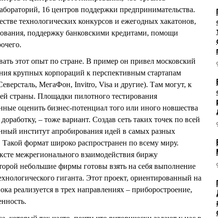
абораторий, 16 центров поддержки предпринимательства.
естве технологических конкурсов и ежегодных хакатонов,
дования, поддержку банковскими кредитами, помощи
очего.
ь этот опыт по стране. В пример он привел московский
ения крупных корпораций к перспективным стартапам
еверсталь, МегаФон, Invitro, Visa и другие). Там могут, к
всей страны. Площадки пилотного тестирования
ные оценить бизнес-потенциал того или иного новшества
доработку, – тоже вариант. Создав сеть таких точек по всей
нный институт апробирования идей в самых разных
. Такой формат широко распространен по всему миру.
ксте межрегионального взаимодействия биржу
оторой небольшие фирмы готовы взять на себя выполнение
технологического гиганта. Этот проект, ориентированный на
ка реализуется в трех направлениях – приборостроение,
енность.