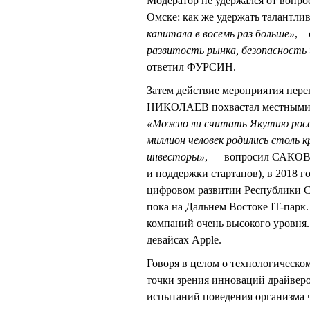
Модератор не удержался от вопрос
Омске: как же удержать талантли
капитала в восемь раз больше»
, 
развитость рынка, безопасность
ответил ФУРСИН.
Затем действие мероприятия пере
НИКОЛАЕВ похвастал местными И
«Можно ли считать Якутию росси
миллион человек родились столь
инвесторы»
, — вопросил САКОВИ
и поддержки стартапов), в 2018
цифровом развитии Республики С
пока на Дальнем Востоке IT-парк.
компаний очень высокого уровня.
девайсах Apple.
Говоря в целом о технологическом
точки зрения инноваций драйверо
испытаний поведения организма ч