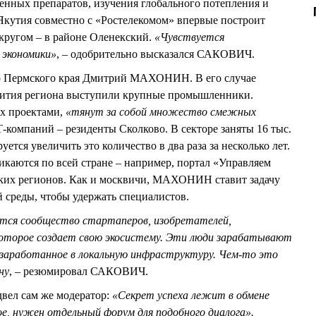
енных препаратов, изучения глобального потепления и
 Якутия совместно c «Ростелекомом» впервые построит
кругом – в районе Оленекский.
«Чувствуется
 экономики»
, – одобрительно высказался САКОВИЧ.
 Пермского края Дмитрий МАХОНИН. В его случае
вития региона выступили крупные промышленники.
их проектами,
«тянут за собой множество смежных
-компаний – резиденты Сколково. В секторе заняты 16 тыс.
ется увеличить это количество в два раза за несколько лет.
каются по всей стране – например, портал «Управляем
ских регионов. Как и москвичи, МАХОНИН ставит задачу
 среды, чтобы удержать специалистов.
ется сообщество стартаперов, изобретателей,
которое создает свою экосистему. Эти люди зарабатывают
заработанное в локальную инфраструктуру. Чем-то это
ну
, – резюмировал САКОВИЧ.
двел сам же модератор:
«Секрет успеха лежит в обмене
е, нужен отдельный форум для подобного диалога».