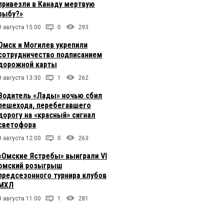
привезли в Канаду мертвую
рыбу?»
9 августа 15:00
0
293
Омск и Могилев укрепили
сотрудничество подписанием
дорожной карты
9 августа 13:30
1
262
Водитель «Лады» ночью сбил
пешехода, перебегавшего
дорогу на «красный» сигнал
светофора
9 августа 12:00
0
263
«Омские Ястребы» выиграли VI
омский розыгрыш
предсезонного турнира клубов
МХЛ
9 августа 11:00
1
281