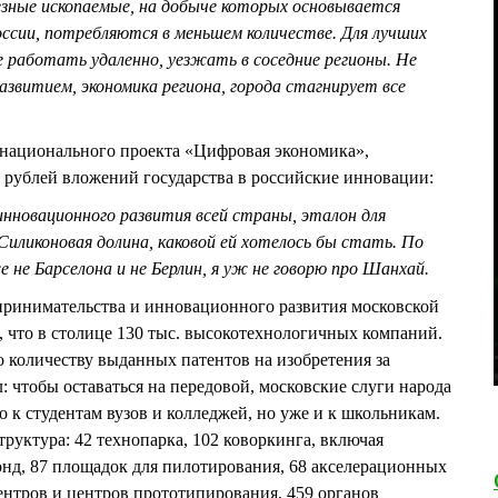
езные ископаемые, на добыче которых основывается
оссии, потребляются в меньшем количестве. Для лучших
 работать удаленно, уезжать в соседние регионы. Не
азвитием, экономика региона, города стагнирует все
ационального проекта «Цифровая экономика»,
 рублей вложений государства в российские инновации:
 инновационного развития всей страны, эталон для
 Силиконовая долина, каковой ей хотелось бы стать. По
не Барселона и не Берлин, я уж не говорю про Шанхай.
принимательства и инновационного развития московской
что в столице 130 тыс. высокотехнологичных компаний.
о количеству выданных патентов на изобретения за
: чтобы оставаться на передовой, московские слуги народа
 к студентам вузов и колледжей, но уже и к школьникам.
труктура: 42 технопарка, 102 коворкинга, включая
нд, 87 площадок для пилотирования, 68 акселерационных
нтров и центров прототипирования, 459 органов