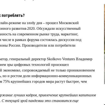
х потреблять?
онлайн-режиме на злобу дня – прошел Московский
нного развития-2020. Обсуждали искусственный
анность на современном рынке труда, маркетинг,
м числе в рамках форума состоялась дискуссия под
оны России. Производители или потребители
ратор, генеральный директор Skolkovo Ventures Владимир
нием эры цифровых технологий произошел
й экономике, сопровождаемый не только проникновением
ь, но и ростом доли информационно-коммуникационных
м 75% крупнейших городов мира растут быстрее, чем
ержание лучших кадров, привлечение крупнейших капиталов
 С текущей эрой пандемии это становится еще