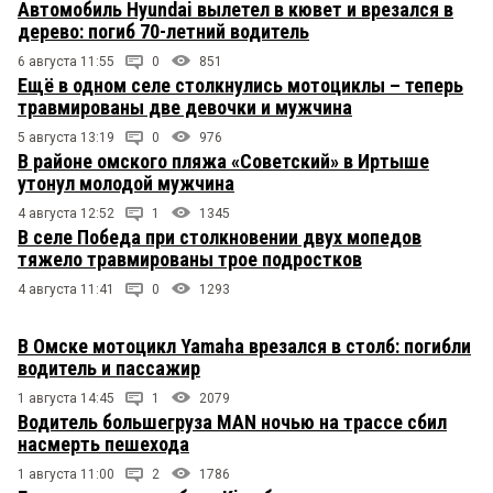
Автомобиль Hyundai вылетел в кювет и врезался в
дерево: погиб 70-летний водитель
6 августа 11:55
0
851
Ещё в одном селе столкнулись мотоциклы – теперь
травмированы две девочки и мужчина
5 августа 13:19
0
976
В районе омского пляжа «Советский» в Иртыше
утонул молодой мужчина
4 августа 12:52
1
1345
В селе Победа при столкновении двух мопедов
тяжело травмированы трое подростков
4 августа 11:41
0
1293
В Омске мотоцикл Yamaha врезался в столб: погибли
водитель и пассажир
1 августа 14:45
1
2079
Водитель большегруза MAN ночью на трассе сбил
насмерть пешехода
1 августа 11:00
2
1786