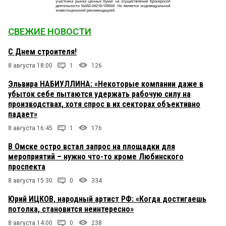
СВЕЖИЕ НОВОСТИ
С Днем строителя!
8 августа 18:00
1
126
Эльвира НАБИУЛЛИНА: «Некоторые компании даже в
убыток себе пытаются удержать рабочую силу на
производствах, хотя спрос в их секторах объективно
падает»
8 августа 16:45
1
176
В Омске остро встал запрос на площадки для
мероприятий – нужно что-то кроме Любинского
проспекта
8 августа 15:30
0
334
Юрий ИЦКОВ, народный артист РФ: «Когда достигаешь
потолка, становится неинтересно»
8 августа 14:00
0
238