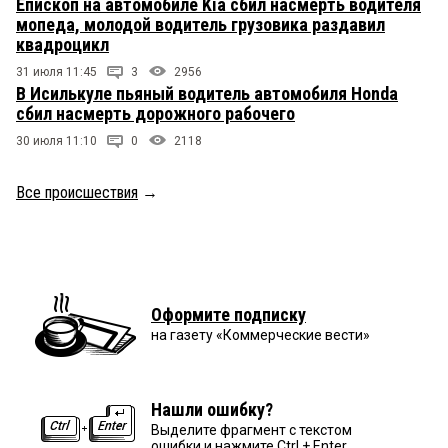
Епископ на автомобиле Kia сбил насмерть водителя
мопеда, молодой водитель грузовика раздавил
квадроцикл
31 июля 11:45
3
2956
В Исилькуле пьяный водитель автомобиля Honda
сбил насмерть дорожного рабочего
30 июля 11:10
0
2118
Все происшествия
→
Оформите подписку
на газету «Коммерческие вести»
Нашли ошибку?
Выделите фрагмент с текстом
ошибки и нажмите Ctrl + Enter.