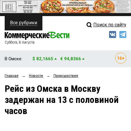
Все рубрики
Поиск по сайту
ПОЛИТИКА
Свежий выпуск
Медиа
ФИНАНСЫ
Суббота, 8 Августа
Кто есть кто
НЕДВИЖИМОСТЬ
В Омске:
$ 82,1665
€ 94,8366
Интервью
БИЗНЕС
Главная
→
Новости
→
Происшествия
Мнения
ОБЩЕСТВО
Рейс из Омска в Москву
Рейтинги
ЗАКОН
задержан на 13 с половиной
Блоги
НОВОСТИ КОМПАНИЙ
часов
Архив
ПРОИСШЕСТВИЯ