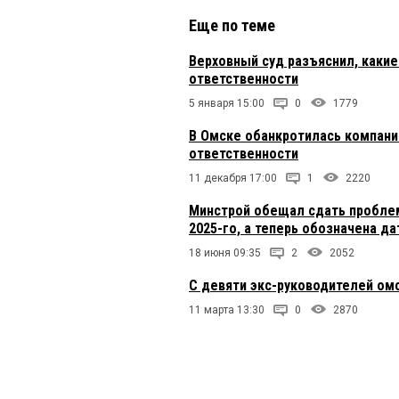
Еще по теме
Верховный суд разъяснил, какие
ответственности
5 января 15:00
0
1779
В Омске обанкротилась компани
ответственности
11 декабря 17:00
1
2220
Минстрой обещал сдать проблем
2025-го, а теперь обозначена да
18 июня 09:35
2
2052
С девяти экс-руководителей ом
11 марта 13:30
0
2870