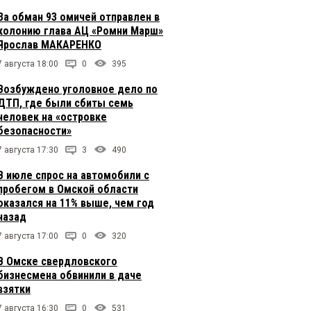
За обман 93 омичей отправлен в
колонию глава АЦ «Ромни Марш»
Ярослав МАКАРЕНКО
7 августа 18:00
0
395
Возбуждено уголовное дело по
ДТП, где были сбиты семь
человек на «островке
безопасности»
7 августа 17:30
3
490
В июле спрос на автомобили с
пробегом в Омской области
оказался на 11% выше, чем год
назад
7 августа 17:00
0
320
В Омске свердловского
бизнесмена обвинили в даче
взятки
7 августа 16:30
0
531