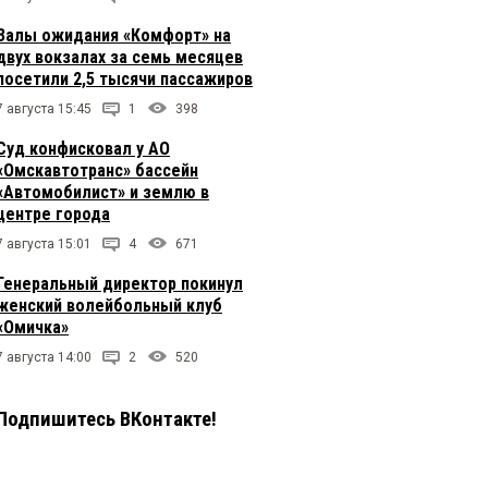
Залы ожидания «Комфорт» на
двух вокзалах за семь месяцев
посетили 2,5 тысячи пассажиров
7 августа 15:45
1
398
Суд конфисковал у АО
«Омскавтотранс» бассейн
«Автомобилист» и землю в
центре города
7 августа 15:01
4
671
Генеральный директор покинул
женский волейбольный клуб
«Омичка»
7 августа 14:00
2
520
Подпишитесь ВКонтакте!