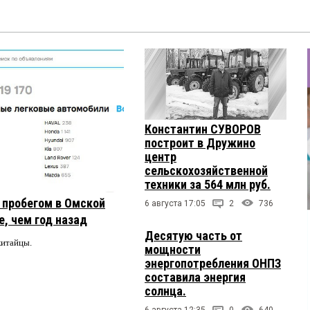
Константин СУВОРОВ
построит в Дружино
центр
сельскохозяйственной
техники за 564 млн руб.
с пробегом в Омской
6 августа 17:05
2
736
, чем год назад
Десятую часть от
китайцы.
мощности
энергопотребления ОНПЗ
составила энергия
солнца.
6 августа 12:35
0
640