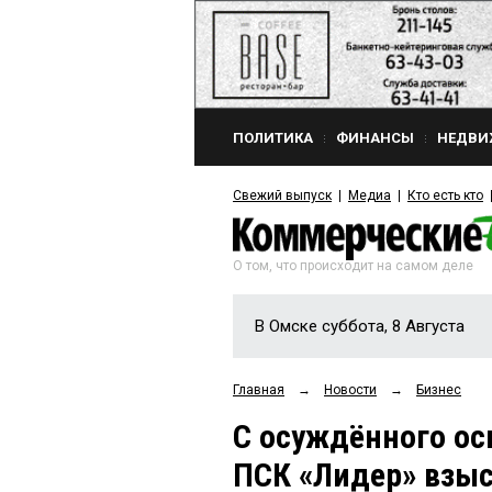
ПОЛИТИКА
ФИНАНСЫ
НЕДВИ
Свежий выпуск
Медиа
Кто есть кто
О том, что происходит на самом деле
В Омске суббота, 8 Августа
Главная
→
Новости
→
Бизнес
С осуждённого о
ПСК «Лидер» взы