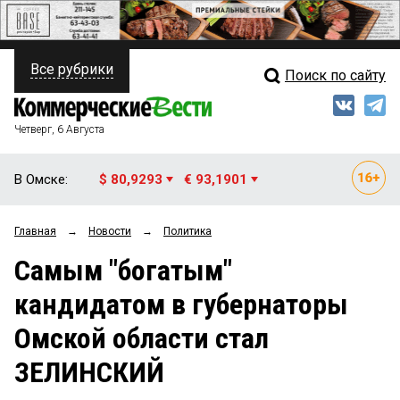
Все рубрики
Поиск по сайту
ПОЛИТИКА
Свежий выпуск
Медиа
ФИНАНСЫ
Четверг, 6 Августа
Кто есть кто
НЕДВИЖИМОСТЬ
В Омске:
$ 80,9293
€ 93,1901
Интервью
БИЗНЕС
Главная
→
Новости
→
Политика
Мнения
ОБЩЕСТВО
Самым "богатым"
Рейтинги
ЗАКОН
кандидатом в губернаторы
Блоги
НОВОСТИ КОМПАНИЙ
Омской области стал
Архив
ПРОИСШЕСТВИЯ
ЗЕЛИНСКИЙ