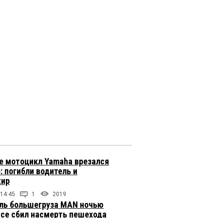
е мотоцикл Yamaha врезался
: погибли водитель и
жир
 14:45
1
2019
ль большегруза MAN ночью
ссе сбил насмерть пешехода