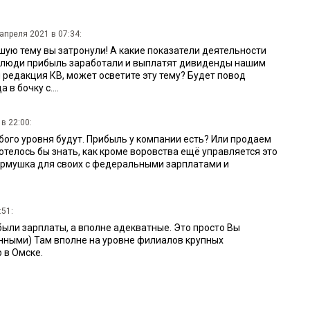
 апреля 2021 в 07:34:
шую тему вы затронули! А какие показатели деятельности
 люди прибыль заработали и выплатят дивиденды нашим
редакция КВ, может осветите эту тему? Будет повод
в бочку с....
в 22:00:
бого уровня будут. Прибыль у компании есть? Или продаем
телось бы знать, как кроме воровства ещё управляется это
кормушка для своих с федеральными зарплатами и
:51:
были зарплаты, а вполне адекватные. Это просто Вы
нными) Там вполне на уровне филиалов крупных
 в Омске.
 16:59:
пании Каракозов...