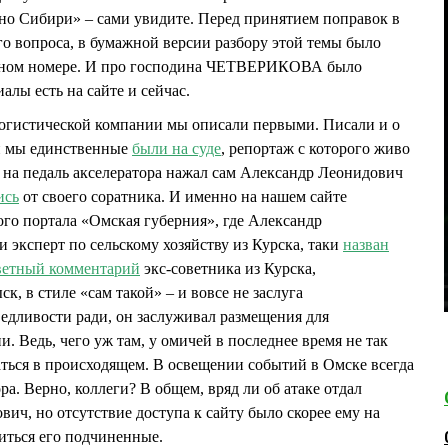
рно Сибири» – сами увидите. Перед принятием поправок в
го вопроса, в бумажной версии разбору этой темы было
одном номере. И про господина ЧЕТВЕРИКОВА было
лы есть на сайте и сейчас.
логистической компании мы описали первыми. Писали и о
и мы единственные
были на суде
, репортаж с которого живо
е на педаль акселератора нажал сам Александр Леонидович
ись
от своего соратника. И именно на нашем сайте
го портала «Омская губерния», где Александр
эксперт по сельскому хозяйству из Курска, таки
назван
ветный комментарий
экс-советника из Курска,
к, в стиле «сам такой» – и вовсе не заслуга
ведливости ради, он заслуживал размещения для
. Ведь, чего уж там, у омичей в последнее время не так
ться в происходящем. В освещении событий в Омске всегда
ра. Верно, коллеги? В общем, вряд ли об атаке отдал
ич, но отсутствие доступа к сайту было скорее ему на
титься его подчиненные.