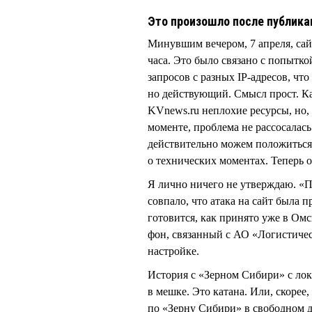
Это произошло после публика
Минувшим вечером, 7 апреля, сай
часа. Это было связано с попытк
запросов с разных IP-адресов, чт
но действующий. Смысл прост. Ка
KVnews.ru неплохие ресурсы, но,
моменте, проблема не рассосалас
действительно можем положиться,
о технических моментах. Теперь 
Я лично ничего не утверждаю. «По
совпало, что атака на сайт была 
готовится, как принято уже в Омс
фон, связанный с АО «Логистичес
настройке.
История с «Зерном Сибири» с лок
в мешке. Это катана. Или, скорее
по «Зерну Сибири» в свободном д