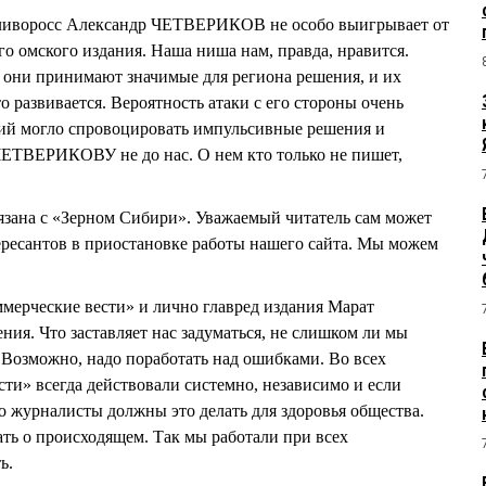
дливоросс Александр ЧЕТВЕРИКОВ не особо выигрывает от
о омского издания. Наша ниша нам, правда, нравится.
 они принимают значимые для региона решения, и их
то развивается. Вероятность атаки с его стороны очень
ций могло спровоцировать импульсивные решения и
 ЧЕТВЕРИКОВУ не до нас. О нем кто только не пишет,
вязана с «Зерном Сибири». Уважаемый читатель сам может
ересантов в приостановке работы нашего сайта. Мы можем
мерческие вести» и лично главред издания Марат
я. Что заставляет нас задуматься, не слишком ли мы
 Возможно, надо поработать над ошибками. Во всех
сти» всегда действовали системно, независимо и если
то журналисты должны это делать для здоровья общества.
ть о происходящем. Так мы работали при всех
ь.