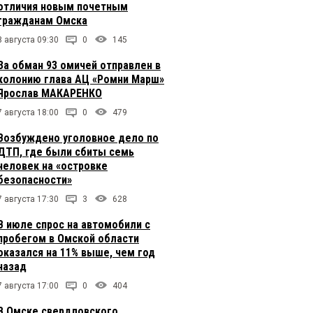
отличия новым почетным
гражданам Омска
8 августа 09:30
0
145
За обман 93 омичей отправлен в
колонию глава АЦ «Ромни Марш»
Ярослав МАКАРЕНКО
7 августа 18:00
0
479
Возбуждено уголовное дело по
ДТП, где были сбиты семь
человек на «островке
безопасности»
7 августа 17:30
3
628
В июле спрос на автомобили с
пробегом в Омской области
оказался на 11% выше, чем год
назад
7 августа 17:00
0
404
В Омске свердловского