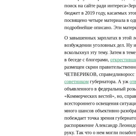
поиск на сайте ради интереса«Зе
бюджет в 2019 году, касаемых это
посвящено четыре материала в 
подробнейше описано. Эти материа
О завышенных зарплатах в этой 
возбуждении уголовных дел. Ну 
всколыхнул эту тему. Затем в тем
в беседе с блогерами,
открестивш
размещен скрин правительственно
ЧЕТВЕРИКОВ, справедливоросс и 
советником
губернатора. А уж
от
объявленного в федеральный розыс
«Коммерческих вестей», но, спра
всестороннего освещения ситуации
много шансов объективно разобра
побеждает точка зрения губернато
распоряжение Александр Леонидов
руку. Так что о нем могли позабо