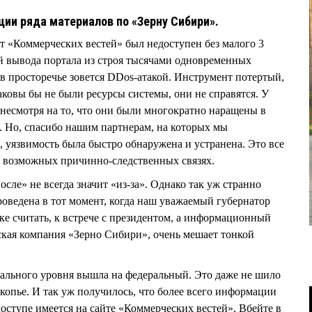
ции ряда материалов по «Зерну Сибири».
т «Коммерческих вестей» был недоступен без малого 3
ой вывода портала из строя тысячами одновременных
о в просторечье зовется DDos-атакой. Инструмент потертый,
ковы бы не были ресурсы системы, они не справятся. У
 несмотря на то, что они были многократно наращены в
ь. Но, спасибо нашим партнерам, на которых мы
 уязвимость была быстро обнаружена и устранена. Это все
о возможных причинно-следственных связях.
сле» не всегда значит «из-за». Однако так уж странно
проведена в тот момент, когда наш уважаемый губернатор
ке считать, к встрече с президентом, а информационный
кая компания «Зерно Сибири», очень мешает тонкой
ального уровня вышла на федеральный. Это даже не шило
, копье. И так уж получилось, что более всего информации
оступе имеется на сайте «Коммерческих вестей». Вбейте в