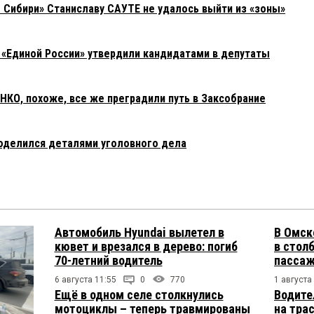
 Сибири» Станиславу САУТЕ не удалось выйти из «зоны»
:26:
 «Единой России» утвердили кандидатами в депутаты
15:
О, похоже, все же преградили путь в Заксобрание
омыслящих. КВ, ваши читатели с вами. Хоть вы защитите наш
редела со стороны бурковщины.
оделился деталями уголовного дела
9:58:
леграм и в соцсетях будем в разы активнее
50:
в сам. А что касается преступления, так могут не знать. А
Автомобиль Hyundai вылетел в
В Омск
кой тариф здесь имеет слабое значение. Может же и кирпич
кювет и врезался в дерево: погиб
в столб
 алкаш палкой отдубасит. Так что преступление может быть
70-летний водитель
пасса
ым, но действенным.
6 августа 11:55
0
770
1 августа
Ещё в одном селе столкнулись
Водите
в 08:43:
мотоциклы – теперь травмированы
на тра