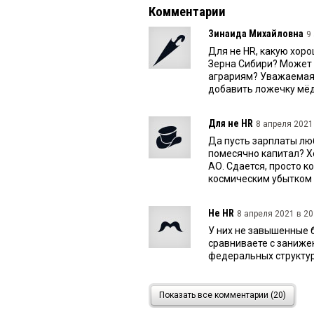
Комментарии
Зинаида Михайловна
9
Для не HR, какую хоро
Зерна Сибири? Может
аграриям? Уважаемая 
добавить ложечку мёда 
Для не HR
8 апреля 2021 
Да пусть зарплаты лю
помесячно капитал? Хо
АО. Сдается, просто 
космическим убытком
Не HR
8 апреля 2021 в 20
У них не завышенные 
сравниваете с заниже
федеральных структур
Чук и Гек
8 апреля 2021 в
Показать все комментарии (20)
Наступает Карачун кам