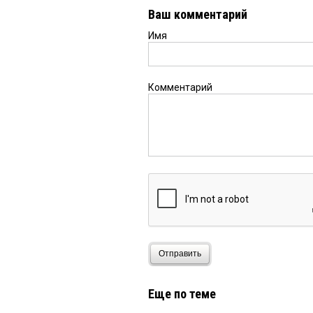
Ваш комментарий
Имя
Еще одна коллега Анна
Коллеги, как ни парад
хаотичные и бессмысле
действительно они все
Комментарий
не придумать.
Анна
8 апреля 2021 в 14:
Коллеги, вы лучшие! Г
Дружбан Каракоза
8 апр
Причём сразу же посл
Епанчинцева что выгл
Отправить
Сергей
8 апреля 2021 в 1
Омич, полностью Вас 
Еще по теме
МОЛОДЦЫ!!!