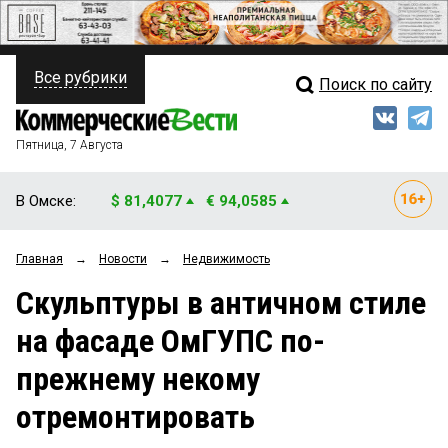
Все рубрики
Поиск по сайту
ПОЛИТИКА
Свежий выпуск
Медиа
ФИНАНСЫ
Пятница, 7 Августа
Кто есть кто
НЕДВИЖИМОСТЬ
В Омске:
$ 81,4077
€ 94,0585
Интервью
БИЗНЕС
Главная
→
Новости
→
Недвижимость
Мнения
ОБЩЕСТВО
Скульптуры в античном стиле
Рейтинги
ЗАКОН
на фасаде ОмГУПС по-
Блоги
НОВОСТИ КОМПАНИЙ
прежнему некому
Архив
ПРОИСШЕСТВИЯ
отремонтировать