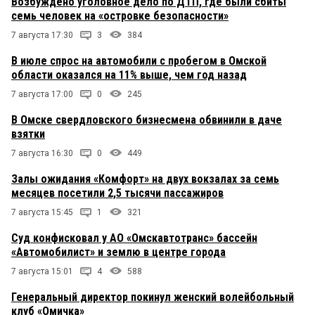
Возбуждено уголовное дело по ДТП, где были сбиты
семь человек на «островке безопасности»
7 августа 17:30
3
384
В июле спрос на автомобили с пробегом в Омской
области оказался на 11% выше, чем год назад
7 августа 17:00
0
245
В Омске свердловского бизнесмена обвинили в даче
взятки
7 августа 16:30
0
449
Залы ожидания «Комфорт» на двух вокзалах за семь
месяцев посетили 2,5 тысячи пассажиров
7 августа 15:45
1
321
Суд конфисковал у АО «Омскавтотранс» бассейн
«Автомобилист» и землю в центре города
7 августа 15:01
4
588
Генеральный директор покинул женский волейбольный
клуб «Омичка»