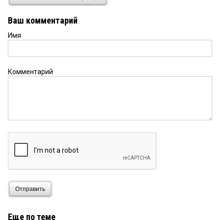
корпус, да, достроил, только он не нужен никому
Ваш комментарий
Имя
DM
27 мая 2025 в 06:46:
Замятин пытался вытащить вуз из болота, в
отличие от предшественников.Только за это его
уже можно уважать.Сейчас слышу радостные
Комментарий
вопли бывших обитателей этого болота, которые
увидели возможность возвращения..И корпус
достроил, который предыдущие никак достроить
не могли.
Федя
26 мая 2025 в 16:50:
Ща выкрутасы замятина детскими шалостями
покажутся.
дервиш
26 мая 2025 в 12:58:
Я вам больше скажу про Замятина, он довёл мою
Отправить
альма-матер до такого состояния, что
преподаватели и студенты устроили настоящий
праздник, как полагается с песнями и танцами,
Еще по теме