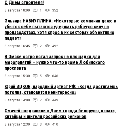
С Днем строителя!
8 августа 18:00
1
352
Эльвира НАБИУЛЛИНА: «Некоторые компании даже в
убыток себе пытаются удержать рабочую силу на
производствах, хотя спрос в их секторах объективно
падает»
8 августа 16:45
2
492
В Омске остро встал запрос на площадки для
мероприятий – нужно что-то кроме Любинского
проспекта
8 августа 15:30
5
646
Юрий ИЦКОВ, народный артист РФ: «Когда достигаешь
потолка, становится неинтересно»
8 августа 14:00
2
449
Омичей поздравили с Днем города белорусы, казахи,
китайцы и жители российских регионов
8 августа 12:30
3
410