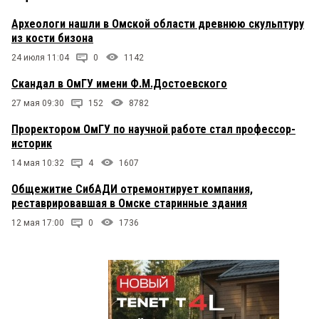
помните советский фильм для детей «Город
мастеров» и фразу оттуда: "«Умер, умер
Археологи нашли в Омской области древнюю скульптуру
проклятый метельщик!»
из кости бизона
24 июля 11:04
0
1142
Скандал в ОмГУ имени Ф.М.Достоевского
27 мая 09:30
152
8782
Проректором ОмГУ по научной работе стал профессор-
историк
14 мая 10:32
4
1607
Общежитие СибАДИ отремонтирует компания,
реставрировавшая в Омске старинные здания
12 мая 17:00
0
1736