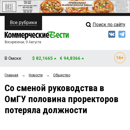
Все рубрики
Поиск по сайту
ПОЛИТИКА
Свежий выпуск
Медиа
ФИНАНСЫ
Воскресенье, 9 Августа
Кто есть кто
НЕДВИЖИМОСТЬ
В Омске:
$ 82,1665
€ 94,8366
Интервью
БИЗНЕС
Главная
→
Новости
→
Общество
Мнения
ОБЩЕСТВО
Со сменой руководства в
Рейтинги
ЗАКОН
ОмГУ половина проректоров
Блоги
НОВОСТИ КОМПАНИЙ
потеряла должности
Архив
ПРОИСШЕСТВИЯ