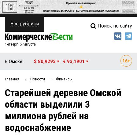
Все рубрики
Поиск по сайту
ПОЛИТИКА
Свежий выпуск
Медиа
ФИНАНСЫ
Четверг, 6 Августа
Кто есть кто
НЕДВИЖИМОСТЬ
В Омске:
$ 80,9293
€ 93,1901
Интервью
БИЗНЕС
Главная
→
Новости
→
Финансы
Мнения
ОБЩЕСТВО
Старейшей деревне Омской
Рейтинги
ЗАКОН
области выделили 3
Блоги
НОВОСТИ КОМПАНИЙ
миллиона рублей на
Архив
ПРОИСШЕСТВИЯ
водоснабжение