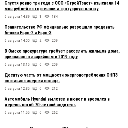
Спустя ровно три года с ООО «СтройТраст» взыскали 14
млн рублей за гортензии и тротуарную плитку
6 августа 14:39
1
184
Правительство РФ официально разрешило продавать
бензин Евро-2 и Евро-3
6 августа 14:00
2
209
В Омске прокуратура требует расселить жильцов дома,
признанного аварийным в 2019 году
6 августа 13:15
0
209
Десятую часть от мощности энергопотребления ОНПЗ
составила энергия солнца.
6 августа 12:35
0
212
Автомобиль Hyundai вылетел в кювет и врезался в
дерево: погиб 70-летний водитель
6 августа 11:55
0
262