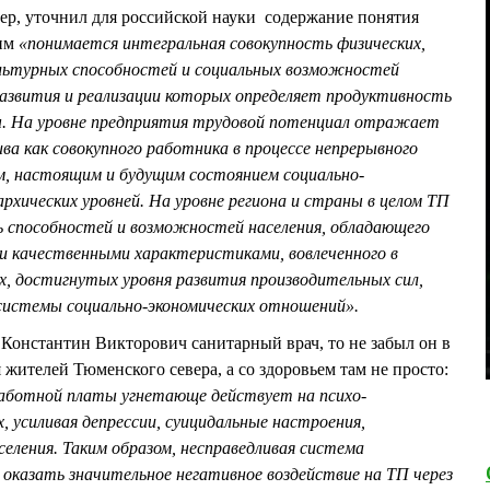
, уточнил для российской науки содержание понятия
 им
«понимается интегральная совокупность физических,
ультурных способностей и социальных возможностей
развития и реализации которых определяет продуктивность
ы. На уровне предприятия трудовой потенциал отражает
а как совокупного работника в процессе непрерывного
м, настоящим и будущим состоянием социально-
рхических уровней. На уровне региона и страны в целом ТП
ь способностей и возможностей населения, обладающего
и качественными характеристиками, вовлеченного в
х, достигнутых уровня развития производительных сил,
 системы социально-экономических отношений».
 Константин Викторович санитарный врач, то не забыл он в
жителей Тюменского севера, а со здоровьем там не просто:
аботной платы угнетающе действует на психо-
, усиливая депрессии, суицидальные настроения,
селения. Таким образом, несправедливая система
 оказать значительное негативное воздействие на ТП через