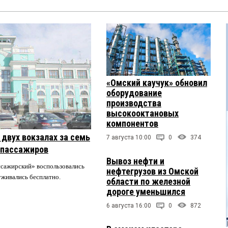
«Омский каучук» обновил
оборудование
производства
высокооктановых
компонентов
двух вокзалах за семь
7 августа 10:00
0
374
 пассажиров
Вывоз нефти и
ссажирский» воспользовались
нефтегрузов из Омской
луживались бесплатно.
области по железной
дороге уменьшился
6 августа 16:00
0
872