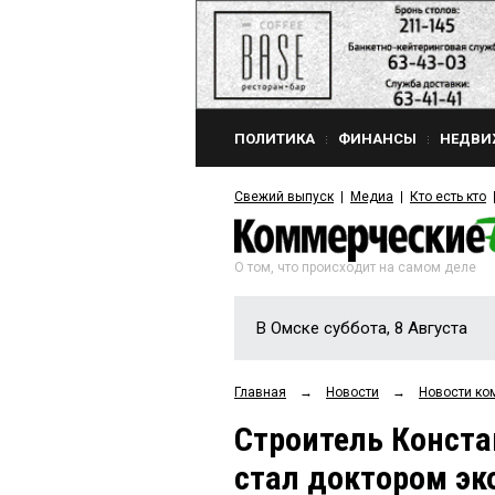
ПОЛИТИКА
ФИНАНСЫ
НЕДВИ
Свежий выпуск
Медиа
Кто есть кто
О том, что происходит на самом деле
В Омске суббота, 8 Августа
Главная
→
Новости
→
Новости ко
Строитель Конста
стал доктором эк