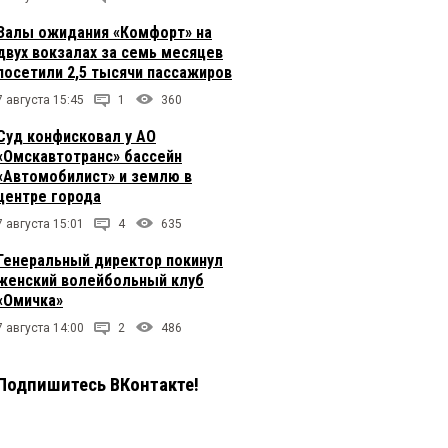
Залы ожидания «Комфорт» на
двух вокзалах за семь месяцев
посетили 2,5 тысячи пассажиров
7 августа 15:45
1
360
Суд конфисковал у АО
«Омскавтотранс» бассейн
«Автомобилист» и землю в
центре города
7 августа 15:01
4
635
Генеральный директор покинул
женский волейбольный клуб
«Омичка»
7 августа 14:00
2
486
Подпишитесь ВКонтакте!