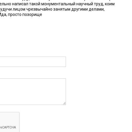
ятельно написал такой монументальный научный труд, коим
будучи лицом чрезвычайно занятым другими делами,
Мда, просто позорище
10:
«заслуженные»писатели, а Сибирь как была в загоне, так и
2:40:
:54:
работы — мдааа....Более сказать нечего.
:
 Теперь вдвойне «доктор». Ждем за один заход нобелевскую
 и медицине