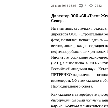
26 мая 2018 05:08
7
7332
Директор ООО «СК «Трест Жел
Севера.
На визитных карточках председ
директора ООО «Строительная к
фото) появилась новая надпись —
вести», докторская диссертация н
нефтегазодобывающих регионах Р
Институте социально-экономичес
(РАН), а выполнена в ФГБУ наук
Российской академии наук. Кст
ПЕТРЕНКО параллельно с основно
инженером. Об этом сказано в 
Наблюдательного совета.
Как сказано в автореферате дисс
диссертантом были получены наи
научной новизны и выносятся в 