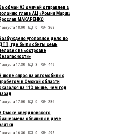
За обман 93 омичей отправлен в
колонию глава АЦ «Ромни Марш»
Ярослав МАКАРЕНКО
7 августа 18:00
0
363
Возбуждено уголовное дело по
ДТП, где были сбиты семь
человек на «островке
безопасности»
7 августа 17:30
3
449
В июле спрос на автомобили с
пробегом в Омской области
оказался на 11% выше, чем год
назад
7 августа 17:00
0
286
В Омске свердловского
бизнесмена обвинили в даче
взятки
7 августа 16:30
0
493