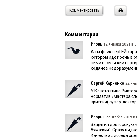
Комментировать
Комментарии
Игорь
12 января 2021 в 0
А ты фейк серГЕЙ хар
котором идет речь в эт
ними в сельский сорти
ходячее недоразумен
Сергей Харченко
22 янв
У Константина Виктор
норматив «мастера сп
критики( супер-лектор
Игорь
8 сентября 2019 в 
Защитил докторскую ч
бумажки". Сразу видно
Качество диссера оцен