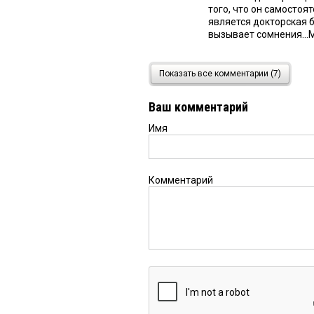
того, что он самосто
является докторская 
вызывает сомнения...
СЕРГЕЙ
27 мая 2018 в 09:
Показать все комментарии (7)
одни доктора наук да 
остается
Ваш комментарий
Имя
Алексей
26 мая 2018 в 2
просто цирк какой-то
Комментарий
Андрей
26 мая 2018 в 21
Прочитал кратко суть 
Коля
26 мая 2018 в 14:20
Двинул науку вперед.
премию по экономике