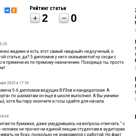
Рейтинг статьи
2
0
5:25:
ченко видимо и есть этот самый «видный» недоученый, о
ой статье, да? 5 дипломов у него оказывается! ну сходи с
р и примени их по прямому назначению. Позорище ты, просто
ие!
аря 2020 в 17:36:
овича 5-6 дипломов ведущих ВУЗов и кандидатская. А
орта» по шахматам он ещё в школе выполнил. А Вы умники-
ы), хотя бы пару окончите и госы сдайте для начала
04:04:
итая по бумажке, даже умудрившись на вопросы отвечать " с
 человек не прочел ни единой лекции студентам в аудитории.
ивать не буду, поскольку не знакомился с работой. Но факт