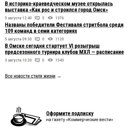
В историко-краеведческом музее открылась
выставка «Как рос и строился город Омск»
5 августа 12:40
5
1376
Названы победители Фестиваля стритбола среди
109 команд в семи категориях
5 августа 09:30
0
1120
В Омске сегодня стартует VI розыгрыш
предсезонного турнира клубов МХЛ — расписание
3 августа 10:20
0
1543
Все новости стиля жизни
→
Оформите подписку
на газету «Коммерческие вести»