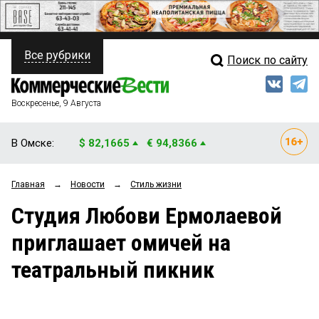
Все рубрики
Поиск по сайту
ПОЛИТИКА
Свежий выпуск
Медиа
ФИНАНСЫ
Воскресенье, 9 Августа
Кто есть кто
НЕДВИЖИМОСТЬ
В Омске:
$ 82,1665
€ 94,8366
Интервью
БИЗНЕС
Главная
→
Новости
→
Стиль жизни
Мнения
ОБЩЕСТВО
Студия Любови Ермолаевой
Рейтинги
ЗАКОН
приглашает омичей на
Блоги
НОВОСТИ КОМПАНИЙ
театральный пикник
Архив
ПРОИСШЕСТВИЯ
СТИЛЬ ЖИЗНИ