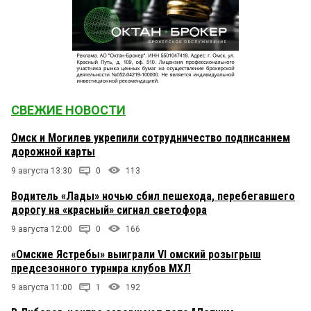
СВЕЖИЕ НОВОСТИ
Омск и Могилев укрепили сотрудничество подписанием
дорожной карты
9 августа 13:30
0
113
Водитель «Лады» ночью сбил пешехода, перебегавшего
дорогу на «красный» сигнал светофора
9 августа 12:00
0
166
«Омские Ястребы» выиграли VI омский розыгрыш
предсезонного турнира клубов МХЛ
9 августа 11:00
1
192