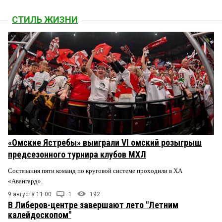
СТИЛЬ ЖИЗНИ
«Омские Ястребы» выиграли VI омский розыгрыш
предсезонного турнира клубов МХЛ
Состязания пяти команд по круговой системе проходили в ХА
«Авангард».
9 августа 11:00
1
192
В Либеров-центре завершают лето "Летним
калейдоскопом"