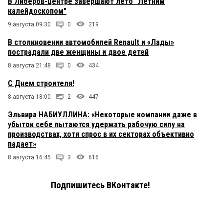
В Либеров-центре завершают лето "Летним
калейдоскопом"
9 августа 09:30
0
219
В столкновении автомобилей Renault и «Лады»
пострадали две женщины и двое детей
8 августа 21:48
0
434
С Днем строителя!
8 августа 18:00
2
447
Эльвира НАБИУЛЛИНА: «Некоторые компании даже в
убыток себе пытаются удержать рабочую силу на
производствах, хотя спрос в их секторах объективно
падает»
8 августа 16:45
3
616
Подпишитесь ВКонтакте!