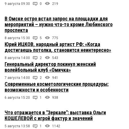
9 августа 09:30
0
219
В Омске остро встал запрос на площадки для
мероприятий – нужно что-то кроме Любинского
проспекта
8 августа 15:30
5
775
Юрий ИЦКОВ, народный артист РФ: «Когда
достигаешь потолка, становится неинтересно»
8 августа 14:00
2
543
Генеральный директор покинул женский
волейбольный клуб «Омичка»
7 августа 14:00
2
941
Современные косметологические процедуры:
возможности и особенности
6 августа 15:20
1
938
Что отражается в "Зеркале": выставка Ольги
КОШЕЛЕВОЙ с игрой фактур и значений
5 августа 13:58
1
1142