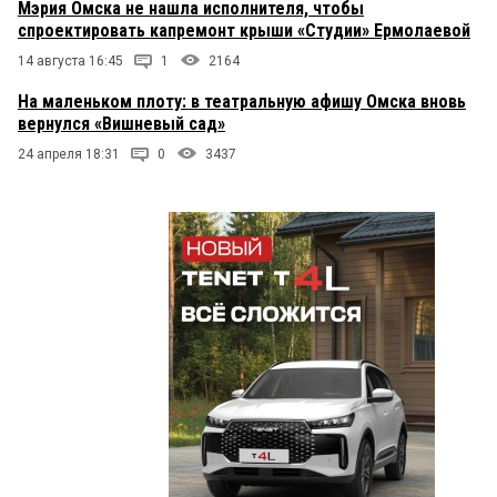
Мэрия Омска не нашла исполнителя, чтобы
спроектировать капремонт крыши «Студии» Ермолаевой
14 августа 16:45
1
2164
На маленьком плоту: в театральную афишу Омска вновь
вернулся «Вишневый сад»
24 апреля 18:31
0
3437