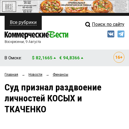
Все рубрики
Поиск по сайту
ПОЛИТИКА
Свежий выпуск
Медиа
ФИНАНСЫ
Воскресенье, 9 Августа
Кто есть кто
НЕДВИЖИМОСТЬ
В Омске:
$ 82,1665
€ 94,8366
Интервью
БИЗНЕС
Главная
→
Новости
→
Финансы
Мнения
ОБЩЕСТВО
Суд признал раздвоение
Рейтинги
ЗАКОН
личностей КОСЫХ и
Блоги
НОВОСТИ КОМПАНИЙ
ТКАЧЕНКО
Архив
ПРОИСШЕСТВИЯ