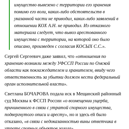
имущество вывезено с территории его хранения
помимо его воли, каких-либо обстоятельств в
указанной части не приводил, каких-либо заявлений в
отношении КОХ А.Н. не приводил. Из отказного
материала следует, что вывоз арестованного
имущества с территории, на которой оно было
описано, произведен с согласия КОСЫХ С.С.».
Сергей Сергеевич даже заявил, что
«отношения по
хранению возникли между УФССП России по Омской
области как поклажедателем и хранителем, ввиду чего
ответственность за убытки должен нести федеральный
орган исполнительной власти».
Светлана БОЧАРОВА подала иск в Мещанский районный
суд Москвы к ФССП России
«о возмещении ущерба,
причиненного в связи с утратой спорного имущества,
подвергнутого описи и аресту»
, но и здесь ей было
отказано,
«в связи с недоказанностью вины ответчика в
утрате спорных объектов залога».