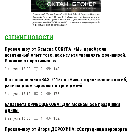
СВЕЖИЕ НОВОСТИ
Провал-шоу от Семена СОКУРА: «Мы приобрели
негативный опыт того, как нельзя управлять франшизой.
И пошли от противного»
9 августа 18:00
0
143
В столкновении «ВАЗ-2115» и «Нивы» один человек погиб,
ранены двое взрослых и трое детей
9 августа 17:15
0
173
Елизавета КРИВОЩЕКОВА: Для Москвы все праздники
едины
9 августа 16:30
1
182
Провал-шоу от Игоря ДОРОХИНА: «Сотрудница аэропорта