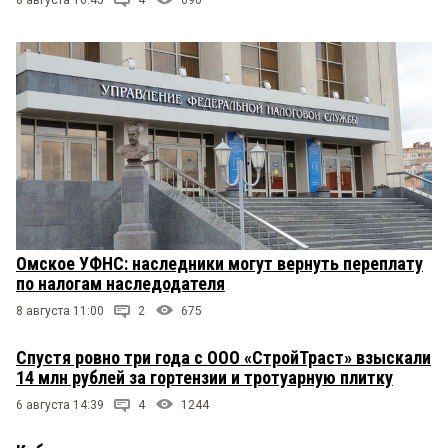
8 августа 16:45
4
690
Омское УФНС: наследники могут вернуть переплату
по налогам наследодателя
8 августа 11:00
2
675
Спустя ровно три года с ООО «СтройТраст» взыскали
14 млн рублей за гортензии и тротуарную плитку
6 августа 14:39
4
1244