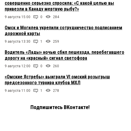
совершенно серьезно спросила: «С какой целью вы
привезли в Канаду мертвую рыбу?»
9 августа 15:00
0
284
Омск и Могилев укрепили сотрудничество подписанием
дорожной карты
9 августа 13:30
1
259
Водитель «Лады» ночью сбил пешехода, перебегавшего
дорогу на «красный» сигнал светофора
9 августа 12:00
0
260
«Омские Ястребы» выиграли VI омский розыгрыш
предсезонного турнира клубов МХЛ
9 августа 11:00
1
278
Подпишитесь ВКонтакте!