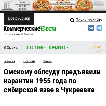
Все рубрики
Поиск по сайту
ПОЛИТИКА
Свежий выпуск
Медиа
ФИНАНСЫ
Воскресенье, 9 Августа
Кто есть кто
НЕДВИЖИМОСТЬ
В Омске:
$ 82,1665
€ 94,8366
Интервью
БИЗНЕС
Главная
→
Новости
→
Закон
Мнения
ОБЩЕСТВО
Омскому облсуду предъявили
Рейтинги
ЗАКОН
карантин 1955 года по
Блоги
НОВОСТИ КОМПАНИЙ
сибирской язве в Чукреевке
Архив
ПРОИСШЕСТВИЯ