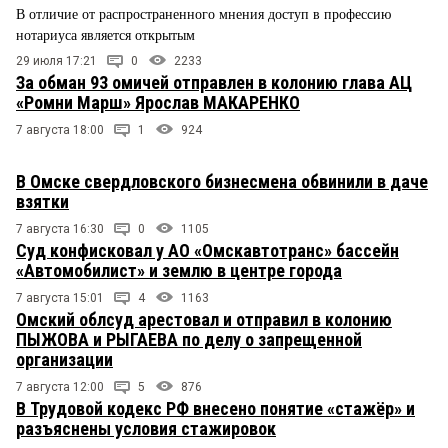
В отличие от распространенного мнения доступ в профессию
нотариуса является открытым
29 июля 17:21
0
2233
За обман 93 омичей отправлен в колонию глава АЦ
«Ромни Марш» Ярослав МАКАРЕНКО
7 августа 18:00
1
924
В Омске свердловского бизнесмена обвинили в даче
взятки
7 августа 16:30
0
1105
Суд конфисковал у АО «Омскавтотранс» бассейн
«Автомобилист» и землю в центре города
7 августа 15:01
4
1163
Омский облсуд арестовал и отправил в колонию
ПЫЖОВА и РЫГАЕВА по делу о запрещенной
организации
7 августа 12:00
5
876
В Трудовой кодекс РФ внесено понятие «стажёр» и
разъяснены условия стажировок