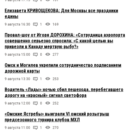
Елизавета КРИВОЩЕКОВА: Для Москвы все праздники
едины
9 августа 16:30
1
169
Провал-шоу от Игоря ДОРОХИНА: «Сотрудница аэропорта
совершенно серьезно спросила: «С какой целью вы
привезли в Канаду мертвую рыбу?»
9 августа 15:00
0
277
Омск и Могилев укрепили сотрудничество подписанием
дорожной карты
9 августа 13:30
1
253
Водитель «Лады» ночью сбил пешехода, перебегавшего
дорогу на «красный» сигнал светофора
9 августа 12:00
0
252
«Омские Ястребы» выиграли VI омский розыгрыш
предсезонного турнира клубов МХЛ
9 августа 11:00
1
270