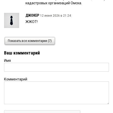
кадастровых организаций Омска.
ДЖОКЕР
12 июня 2026 в 21:24:
ЖЖОТ!
Подопытный омич
12 июня 2026 в 18:27:
Показать все комментарии (7)
А что педагог Сокин может понимать в
геодезических координатах? Наверное,
Ваш комментарий
брательник просвещает? «Беда, коль пироги
начнет печи сапожник, а сапоги тачать
Имя
пирожник».
Как это было
12 июня 2026 в 17:55:
Комментарий
Сокин про свое учреждение лучше бы отчитался!
Сколько на картинки про благоустройство
потратил? Сколько на благоустройство Зелёного
острова перед передачей в концессию?
Хусаинов Сакен
12 июня 2026 в 17:25: