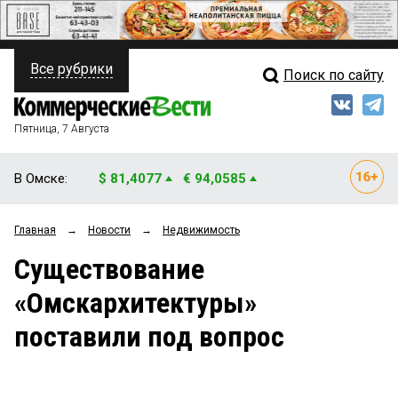
Все рубрики
Поиск по сайту
ПОЛИТИКА
Свежий выпуск
Медиа
ФИНАНСЫ
Пятница, 7 Августа
Кто есть кто
НЕДВИЖИМОСТЬ
В Омске:
$ 81,4077
€ 94,0585
Интервью
БИЗНЕС
Главная
→
Новости
→
Недвижимость
Мнения
ОБЩЕСТВО
Существование
Рейтинги
ЗАКОН
«Омскархитектуры»
Блоги
НОВОСТИ КОМПАНИЙ
поставили под вопрос
Архив
ПРОИСШЕСТВИЯ