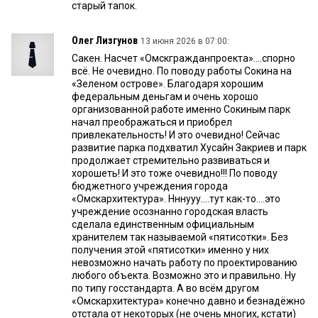
старый тапок.
Олег Лизгунов
13 июня 2026 в 07:00:
Сакен. Насчет «Омскгражданпроекта»....спорно
всё. Не очевидно. По поводу работы Сокина на
«Зеленом острове». Благодаря хорошим
федеральным деньгам и очень хорошо
организованной работе именно Сокиным парк
начал преображаться и приобрел
привлекательность! И это очевидно! Сейчас
развитие парка подхватил Хусайн Закриев и парк
продолжает стремительно развиваться и
хорошеть! И это тоже очевидно!!! По поводу
бюджетного учреждения города
«Омскархитектура». Нннууу....тут как-то....это
учреждение осознанно городская власть
сделала единственным официальным
хранителем так называемой «пятисотки». Без
получения этой «пятисотки» именно у них
невозможно начать работу по проектированию
любого объекта. Возможно это и правильно. Ну
по типу госстандарта. А во всём другом
«Омскархитектура» конечно давно и безнадёжно
отстала от некоторых (не очень многих, кстати)