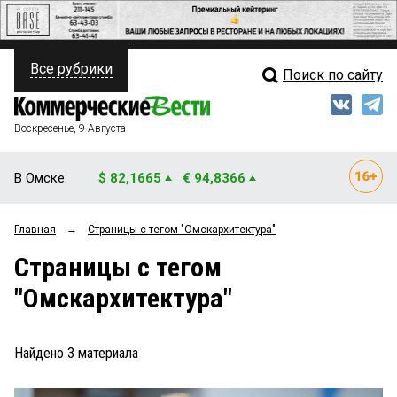
Все рубрики
Поиск по сайту
ПОЛИТИКА
Свежий выпуск
Медиа
ФИНАНСЫ
Воскресенье, 9 Августа
Кто есть кто
НЕДВИЖИМОСТЬ
В Омске:
$ 82,1665
€ 94,8366
Интервью
БИЗНЕС
Главная
→
Страницы c тегом "Омскархитектура"
Мнения
ОБЩЕСТВО
Страницы c тегом
Рейтинги
ЗАКОН
"Омскархитектура"
Блоги
НОВОСТИ КОМПАНИЙ
Архив
Найдено
3
материала
ПРОИСШЕСТВИЯ
СТИЛЬ ЖИЗНИ