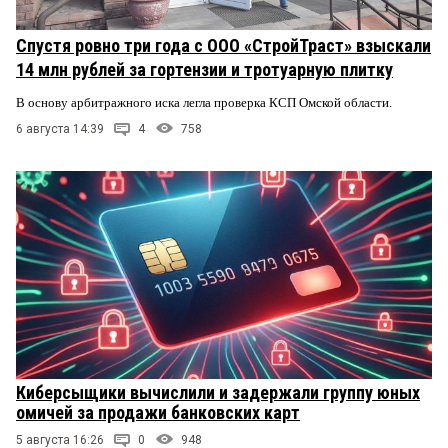
Спустя ровно три года с ООО «СтройТраст» взыскали
14 млн рублей за гортензии и тротуарную плитку
В основу арбитражного иска легла проверка КСП Омской области.
6 августа 14:39
4
758
Киберсыщики вычислили и задержали группу юных
омичей за продажи банковских карт
5 августа 16:26
0
948