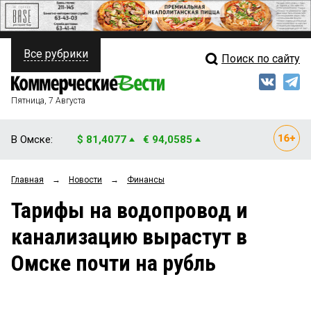
Все рубрики
Поиск по сайту
ПОЛИТИКА
Свежий выпуск
Медиа
ФИНАНСЫ
Пятница, 7 Августа
Кто есть кто
НЕДВИЖИМОСТЬ
В Омске:
$ 81,4077
€ 94,0585
Интервью
БИЗНЕС
Главная
→
Новости
→
Финансы
Мнения
ОБЩЕСТВО
Тарифы на водопровод и
Рейтинги
ЗАКОН
канализацию вырастут в
Блоги
НОВОСТИ КОМПАНИЙ
Омске почти на рубль
Архив
ПРОИСШЕСТВИЯ