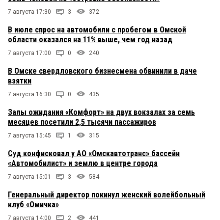
7 августа 17:30
3
372
В июле спрос на автомобили с пробегом в Омской
области оказался на 11% выше, чем год назад
7 августа 17:00
0
240
В Омске свердловского бизнесмена обвинили в даче
взятки
7 августа 16:30
0
435
Залы ожидания «Комфорт» на двух вокзалах за семь
месяцев посетили 2,5 тысячи пассажиров
7 августа 15:45
1
315
Суд конфисковал у АО «Омскавтотранс» бассейн
«Автомобилист» и землю в центре города
7 августа 15:01
3
584
Генеральный директор покинул женский волейбольный
клуб «Омичка»
7 августа 14:00
2
441