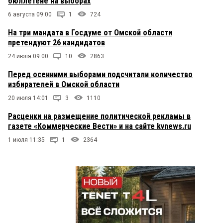
бюллетене на выборах
6 августа 09:00
1
724
На три мандата в Госдуме от Омской области
претендуют 26 кандидатов
24 июля 09:00
10
2863
Перед осенними выборами подсчитали количество
избирателей в Омской области
20 июля 14:01
3
1110
Расценки на размещение политической рекламы в
газете «Коммерческие Вести» и на сайте kvnews.ru
1 июля 11:35
1
2364