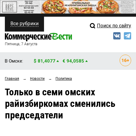
Все рубрики
Поиск по сайту
ПОЛИТИКА
Свежий выпуск
Медиа
ФИНАНСЫ
Пятница, 7 Августа
Кто есть кто
НЕДВИЖИМОСТЬ
В Омске:
$ 81,4077
€ 94,0585
Интервью
БИЗНЕС
Главная
→
Новости
→
Политика
Мнения
ОБЩЕСТВО
Только в семи омских
Рейтинги
ЗАКОН
райизбиркомах сменились
Блоги
НОВОСТИ КОМПАНИЙ
председатели
Архив
ПРОИСШЕСТВИЯ