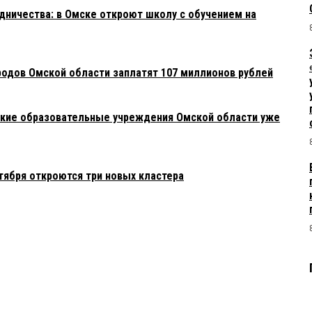
ничества: в Омске откроют школу с обучением на
родов Омской области заплатят 107 миллионов рублей
акие образовательные учреждения Омской области уже
тября откроются три новых кластера