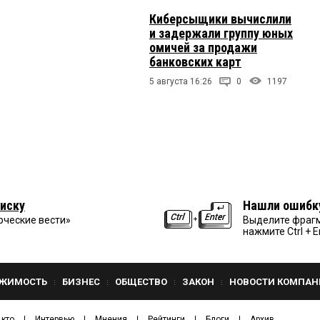
Киберсыщики вычислили
и задержали группу юных
омичей за продажи
банковских карт
5 августа 16:26
0
1197
иску
Нашли ошибк
рческие вести»
Выделите фрагм
нажмите Ctrl + E
ЖИМОСТЬ
БИЗНЕС
ОБЩЕСТВО
ЗАКОН
НОВОСТИ КОМПАН
 кто
Интервью
Мнения
Рейтинги
Блоги
Архив