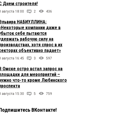
С Днем строителя!
8 августа 18:00
2
436
Эльвира НАБИУЛЛИНА:
«Некоторые компании даже в
убыток себе пытаются
удержать рабочую силу на
производствах, хотя спрос в их
секторах объективно падает»
8 августа 16:45
3
597
В Омске остро встал запрос на
площадки для мероприятий –
нужно что-то кроме Любинского
проспекта
8 августа 15:30
5
759
Подпишитесь ВКонтакте!