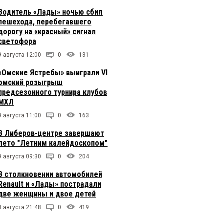
Водитель «Лады» ночью сбил
пешехода, перебегавшего
дорогу на «красный» сигнал
светофора
9 августа 12:00
0
131
«Омские Ястребы» выиграли VI
омский розыгрыш
предсезонного турнира клубов
МХЛ
9 августа 11:00
0
163
В Либеров-центре завершают
лето "Летним калейдоскопом"
9 августа 09:30
0
204
В столкновении автомобилей
Renault и «Лады» пострадали
две женщины и двое детей
8 августа 21:48
0
419