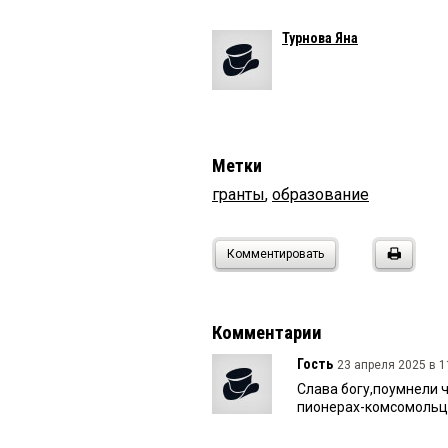
Турнова Яна
Метки
гранты
,
образование
Комментировать
Комментарии
Гость
23 апреля 2025 в 1
Слава богу,поумнели ч
пионерах-комсомольца