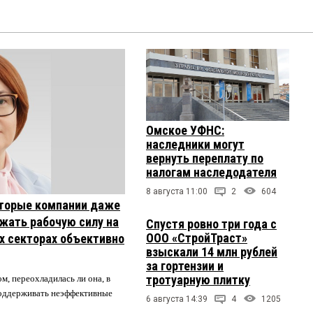
Омское УФНС:
наследники могут
вернуть переплату по
налогам наследодателя
8 августа 11:00
2
604
торые компании даже
жать рабочую силу на
Спустя ровно три года с
ООО «СтройТраст»
их секторах объективно
взыскали 14 млн рублей
за гортензии и
тротуарную плитку
м, переохладилась ли она, в
 поддерживать неэффективные
6 августа 14:39
4
1205