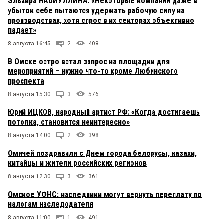
Эльвира НАБИУЛЛИНА: «Некоторые компании даже в
убыток себе пытаются удержать рабочую силу на
производствах, хотя спрос в их секторах объективно
падает»
8 августа 16:45
2
408
В Омске остро встал запрос на площадки для
мероприятий – нужно что-то кроме Любинского
проспекта
8 августа 15:30
3
576
Юрий ИЦКОВ, народный артист РФ: «Когда достигаешь
потолка, становится неинтересно»
8 августа 14:00
2
398
Омичей поздравили с Днем города белорусы, казахи,
китайцы и жители российских регионов
8 августа 12:30
3
361
Омское УФНС: наследники могут вернуть переплату по
налогам наследодателя
8 августа 11:00
1
491