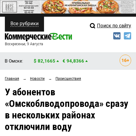
Все рубрики
Поиск по сайту
ПОЛИТИКА
Свежий выпуск
Медиа
ФИНАНСЫ
Воскресенье, 9 Августа
Кто есть кто
НЕДВИЖИМОСТЬ
В Омске:
$ 82,1665
€ 94,8366
Интервью
БИЗНЕС
Главная
→
Новости
→
Происшествия
Мнения
ОБЩЕСТВО
У абонентов
Рейтинги
ЗАКОН
«Омскоблводопровода» сразу
Блоги
НОВОСТИ КОМПАНИЙ
в нескольких районах
Архив
ПРОИСШЕСТВИЯ
отключили воду