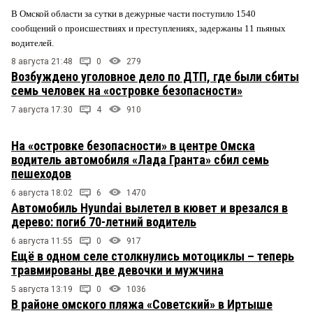
В Омской области за сутки в дежурные части поступило 1540
сообщений о происшествиях и преступлениях, задержаны 11 пьяных
водителей.
8 августа 21:48
0
279
Возбуждено уголовное дело по ДТП, где были сбиты
семь человек на «островке безопасности»
7 августа 17:30
4
910
На «островке безопасности» в центре Омска
водитель автомобиля «Лада Гранта» сбил семь
пешеходов
6 августа 18:02
6
1470
Автомобиль Hyundai вылетел в кювет и врезался в
дерево: погиб 70-летний водитель
6 августа 11:55
0
917
Ещё в одном селе столкнулись мотоциклы – теперь
травмированы две девочки и мужчина
5 августа 13:19
0
1036
В районе омского пляжа «Советский» в Иртыше