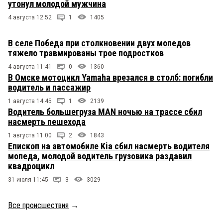
утонул молодой мужчина
4 августа 12:52
1
1405
В селе Победа при столкновении двух мопедов
тяжело травмированы трое подростков
4 августа 11:41
0
1360
В Омске мотоцикл Yamaha врезался в столб: погибли
водитель и пассажир
1 августа 14:45
1
2139
Водитель большегруза MAN ночью на трассе сбил
насмерть пешехода
1 августа 11:00
2
1843
Епископ на автомобиле Kia сбил насмерть водителя
мопеда, молодой водитель грузовика раздавил
квадроцикл
31 июля 11:45
3
3029
Все происшествия
→