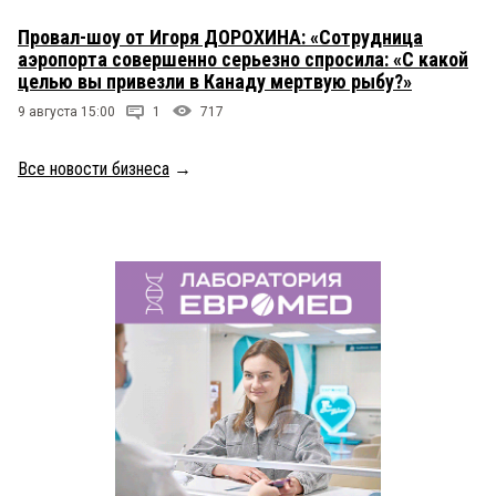
Провал-шоу от Игоря ДОРОХИНА: «Сотрудница
аэропорта совершенно серьезно спросила: «С какой
целью вы привезли в Канаду мертвую рыбу?»
9 августа 15:00
1
717
Все новости бизнеса
→