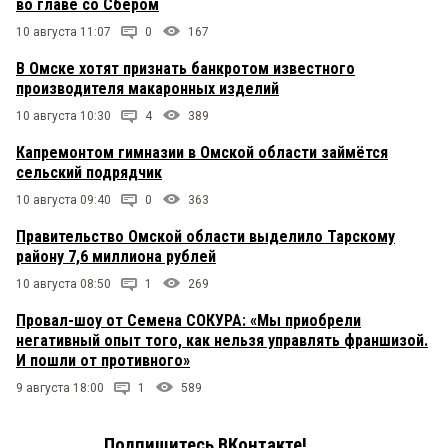
во главе со Сбером
10 августа 11:07
0
167
В Омске хотят признать банкротом известного
производителя макаронных изделий
10 августа 10:30
4
389
Капремонтом гимназии в Омской области займётся
сельский подрядчик
10 августа 09:40
0
363
Правительство Омской области выделило Тарскому
району 7,6 миллиона рублей
10 августа 08:50
1
269
Провал-шоу от Семена СОКУРА: «Мы приобрели
негативный опыт того, как нельзя управлять франшизой.
И пошли от противного»
9 августа 18:00
1
589
Подпишитесь ВКонтакте!