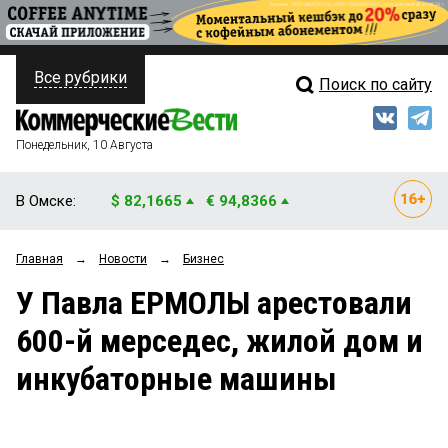
Все рубрики
Поиск по сайту
ПОЛИТИКА
Свежий выпуск
Медиа
ФИНАНСЫ
Понедельник, 10 Августа
Кто есть кто
НЕДВИЖИМОСТЬ
В Омске:
$ 82,1665
€ 94,8366
Интервью
БИЗНЕС
Главная
→
Новости
→
Бизнес
Мнения
ОБЩЕСТВО
У Павла ЕРМОЛЫ арестовали
Рейтинги
ЗАКОН
600-й мерседес, жилой дом и
Блоги
НОВОСТИ КОМПАНИЙ
инкубаторные машины
Архив
ПРОИСШЕСТВИЯ