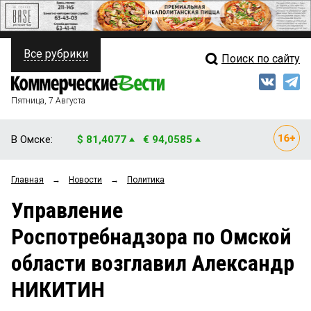
Все рубрики
Поиск по сайту
ПОЛИТИКА
Свежий выпуск
Медиа
ФИНАНСЫ
Пятница, 7 Августа
Кто есть кто
НЕДВИЖИМОСТЬ
В Омске:
$ 81,4077
€ 94,0585
Интервью
БИЗНЕС
Главная
→
Новости
→
Политика
Мнения
ОБЩЕСТВО
Управление
Рейтинги
ЗАКОН
Роспотребнадзора по Омской
Блоги
НОВОСТИ КОМПАНИЙ
области возглавил Александр
Архив
ПРОИСШЕСТВИЯ
НИКИТИН