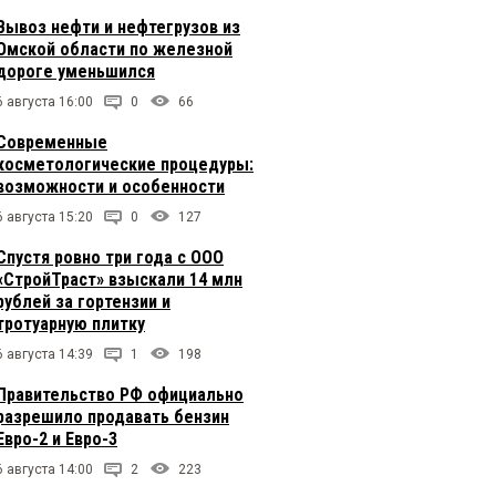
Вывоз нефти и нефтегрузов из
Омской области по железной
дороге уменьшился
6 августа 16:00
0
66
Современные
косметологические процедуры:
возможности и особенности
6 августа 15:20
0
127
Спустя ровно три года с ООО
«СтройТраст» взыскали 14 млн
рублей за гортензии и
тротуарную плитку
6 августа 14:39
1
198
Правительство РФ официально
разрешило продавать бензин
Евро-2 и Евро-3
6 августа 14:00
2
223