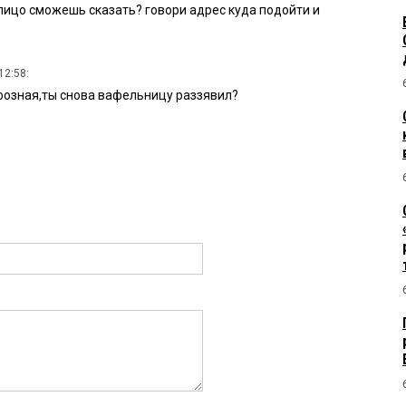
 лицо сможешь сказать? говори адрес куда подойти и
12:58:
фозная,ты снова вафельницу раззявил?
2:57:
многие туристы ездили в зеленую реку?
2:56:
роме есть мамкину кашу что еще умеешь?
1:02:
иллион. Как с ними то быть? На плотах возить по реке?