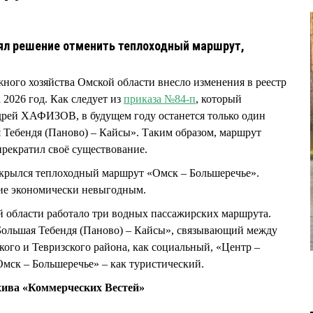
ял решение отменить теплоходный маршрут,
ного хозяйства Омской области внесло изменения в реестр
2026 год. Как следует из
приказа №84-п
, который
дрей ХАФИЗОВ, в будущем году останется только один
 Тебендя (Паново) – Кайсы». Таким образом, маршрут
прекратил своё существование.
закрылся теплоходный маршрут «Омск – Большеречье».
ние экономически невыгодным.
й области работало три водных пассажирских маршрута.
ольшая Тебендя (Паново) – Кайсы», связывающий между
кого и Тевризского района, как социальный, «Центр –
«Омск – Большеречье» – как туристический.
хива «Коммерческих Вестей»