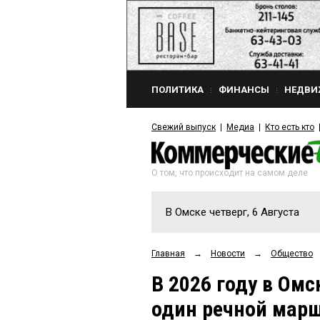
ПОЛИТИКА
ФИНАНСЫ
НЕДВИ
Свежий выпуск
Медиа
Кто есть кто
О том, что происходит на самом деле
В Омске четверг, 6 Августа
Главная
→
Новости
→
Общество
В 2026 году в Омс
один речной мар