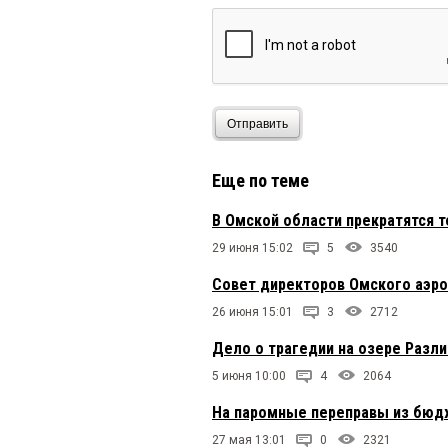
Олег Лизгунов
30 октябр
Ну вот. Тут уж в чист
про «шелковые» пути «
«река-море»? А? Губе
водимому видимо все-
себя сверхъестествен
народу? Ой, то есть, п
Отправить
Павел
29 октября 2025 в 
Еще по теме
Доруководились,мля,э
В Омской области прекратятся 
29 июня 15:02
5
3540
Совет директоров Омского аэро
26 июня 15:01
3
2712
Дело о трагедии на озере Разл
5 июня 10:00
4
2064
На паромные переправы из бюд
27 мая 13:01
0
2321