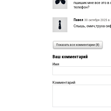
пшишик мне все это в
телефон?
Павел
30 октября 2025 в 
Слышь, омич,труха си
омич
30 октября 2025 в 1
Показать все комментарии (8)
гость не домужчина а 
Ваш комментарий
Имя
омич
30 октября 2025 в 1
пашек ты трусливая к
Комментарий
Гость
30 октября 2025 в 1
Туристы которых под м
Кстати тоже экзотика