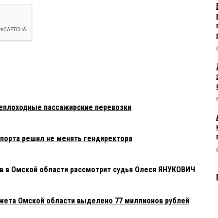
я 2025 в 05:54:
ом виде — приплыли. А как же бурковско-хоценковские хотелки
из варяг в греки» по Иртышу на производимых в Омске судах
рнатор? Объясните пожалуйста типа руководимому (руками
же...а так-же безудержной пиар-компанией, включающей в
ные ваши связи и возможности на самых верхах) вами
о вашему слэнгу — электорату.
18:35:
ффективные менеджеры.:(((((
теплоходные пассажирские перевозки
порта решил не менять гендиректора
ив в Омской области рассмотрит судья Олеся ЯНУКОВИЧ
жета Омской области выделено 77 миллионов рублей