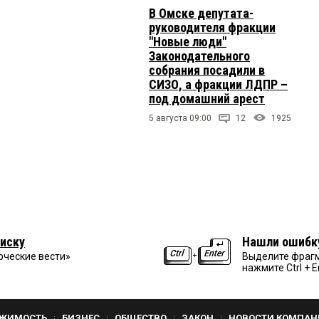
В Омске депутата-
руководителя фракции
"Новые люди"
Законодательного
собрания посадили в
СИЗО, а фракции ЛДПР –
под домашний арест
5 августа 09:00
12
1925
иску
Нашли ошибк
рческие вести»
Выделите фрагм
нажмите Ctrl + E
ЖИМОСТЬ
БИЗНЕС
ОБЩЕСТВО
ЗАКОН
НОВОСТИ КОМПАН