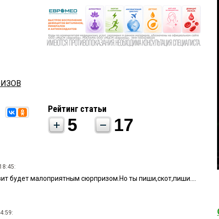
ФИЗОВ
Рейтинг статьи
5
17
18:45:
ит будет малоприятным сюрпризом.Но ты пиши,скот,пиши....
4:59: