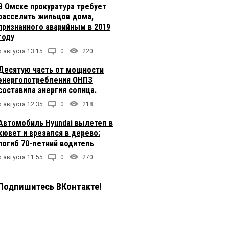
В Омске прокуратура требует
расселить жильцов дома,
признанного аварийным в 2019
году
6 августа 13:15
0
220
Десятую часть от мощности
энергопотребления ОНПЗ
составила энергия солнца.
6 августа 12:35
0
218
Автомобиль Hyundai вылетел в
кювет и врезался в дерево:
погиб 70-летний водитель
6 августа 11:55
0
270
Подпишитесь ВКонтакте!