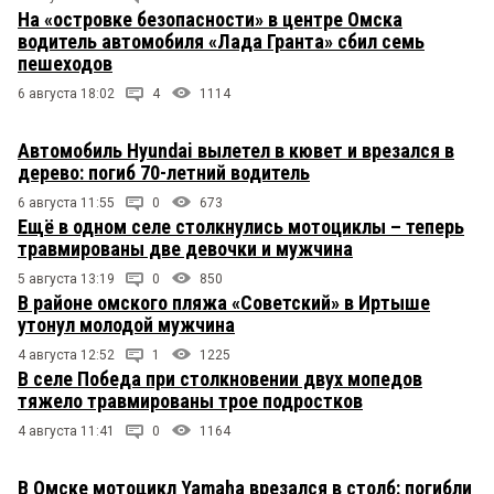
На «островке безопасности» в центре Омска
водитель автомобиля «Лада Гранта» сбил семь
пешеходов
6 августа 18:02
4
1114
Автомобиль Hyundai вылетел в кювет и врезался в
дерево: погиб 70-летний водитель
6 августа 11:55
0
673
Ещё в одном селе столкнулись мотоциклы – теперь
травмированы две девочки и мужчина
5 августа 13:19
0
850
В районе омского пляжа «Советский» в Иртыше
утонул молодой мужчина
4 августа 12:52
1
1225
В селе Победа при столкновении двух мопедов
тяжело травмированы трое подростков
4 августа 11:41
0
1164
В Омске мотоцикл Yamaha врезался в столб: погибли