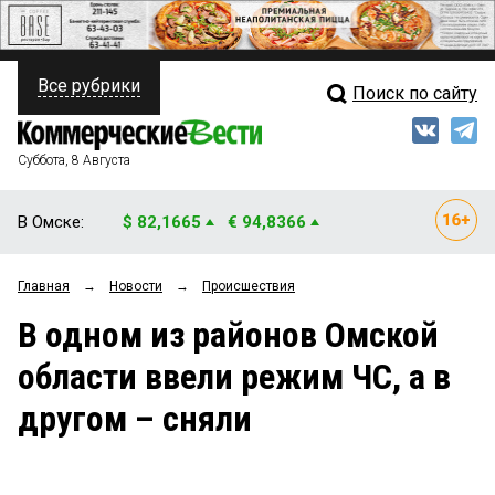
Все рубрики
Поиск по сайту
ПОЛИТИКА
Свежий выпуск
Медиа
ФИНАНСЫ
Суббота, 8 Августа
Кто есть кто
НЕДВИЖИМОСТЬ
В Омске:
$ 82,1665
€ 94,8366
Интервью
БИЗНЕС
Главная
→
Новости
→
Происшествия
Мнения
ОБЩЕСТВО
В одном из районов Омской
Рейтинги
ЗАКОН
области ввели режим ЧС, а в
Блоги
НОВОСТИ КОМПАНИЙ
другом – сняли
Архив
ПРОИСШЕСТВИЯ