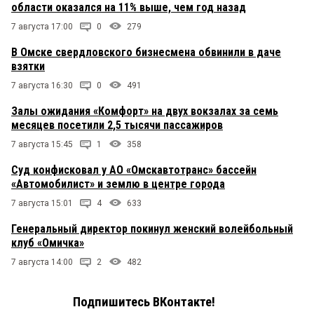
области оказался на 11% выше, чем год назад
7 августа 17:00
0
279
В Омске свердловского бизнесмена обвинили в даче
взятки
7 августа 16:30
0
491
Залы ожидания «Комфорт» на двух вокзалах за семь
месяцев посетили 2,5 тысячи пассажиров
7 августа 15:45
1
358
Суд конфисковал у АО «Омскавтотранс» бассейн
«Автомобилист» и землю в центре города
7 августа 15:01
4
633
Генеральный директор покинул женский волейбольный
клуб «Омичка»
7 августа 14:00
2
482
Подпишитесь ВКонтакте!