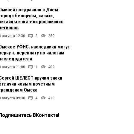
Омичей поздравили с Днем
города белорусы, казахи,
китайцы и жители российских
регионов
8 августа 12:30
2
280
Омское УФНС: наследники могут
вернуть переплату по налогам
наследодателя
8 августа 11:00
1
402
Сергей ШЕЛЕСТ вручил знаки
отличия новым почетным
гражданам Омска
8 августа 09:30
4
410
Подпишитесь ВКонтакте!