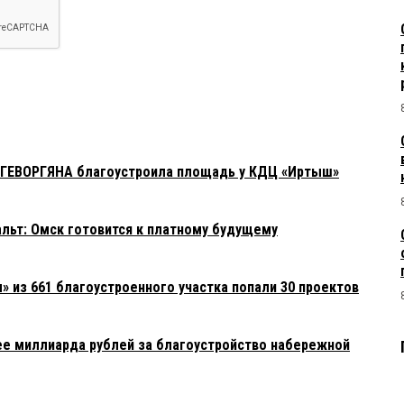
 ГЕВОРГЯНА благоустроила площадь у КДЦ «Иртыш»
фальт: Омск готовится к платному будущему
» из 661 благоустроенного участка попали 30 проектов
ее миллиарда рублей за благоустройство набережной