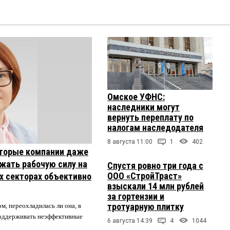
Омское УФНС:
наследники могут
вернуть переплату по
налогам наследодателя
8 августа 11:00
1
402
торые компании даже
жать рабочую силу на
Спустя ровно три года с
ООО «СтройТраст»
их секторах объективно
взыскали 14 млн рублей
за гортензии и
тротуарную плитку
м, переохладилась ли она, в
 поддерживать неэффективные
6 августа 14:39
4
1044