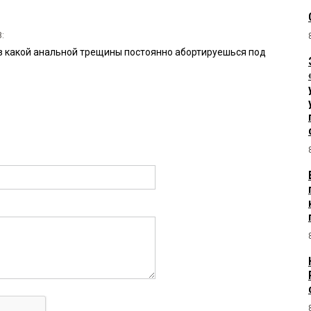
8:
 из какой анальной трещины постоянно абортируешься под
то почему то не идешь работать? боишься?
6:
отдали подряд?Куда смотрят ФАС и Прокуратура совместно с