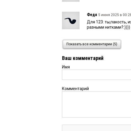
Федя
5 июня 2025 в 00:2
Для 123: ты,пакость,
разными нитками?:))))
123
4 июня 2025 в 17:58:
Показать все комментарии (5)
Федя инвалид так ты 
Ваш комментарий
Имя
Федя
4 июня 2025 в 17:4
Опять детям Арарата 
ФСБ?
Комментарий