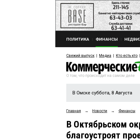
ПОЛИТИКА
ФИНАНСЫ
НЕДВИ
Свежий выпуск
Медиа
Кто есть кто
О том, что происходит на самом деле
В Омске суббота, 8 Августа
Главная
→
Новости
→
Финансы
В Октябрьском ок
благоустроят про