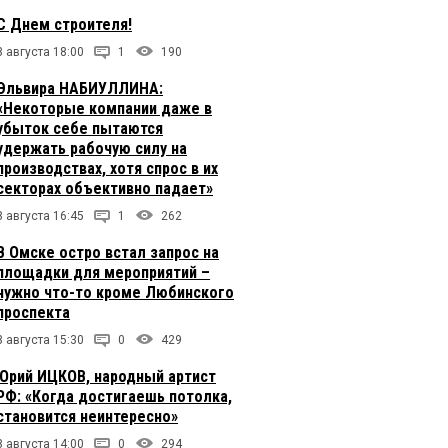
С Днем строителя!
8 августа 18:00
1
190
Эльвира НАБИУЛЛИНА:
«Некоторые компании даже в
убыток себе пытаются
удержать рабочую силу на
производствах, хотя спрос в их
секторах объективно падает»
8 августа 16:45
1
262
В Омске остро встал запрос на
площадки для мероприятий –
нужно что-то кроме Любинского
проспекта
8 августа 15:30
0
429
Юрий ИЦКОВ, народный артист
РФ: «Когда достигаешь потолка,
становится неинтересно»
8 августа 14:00
0
294