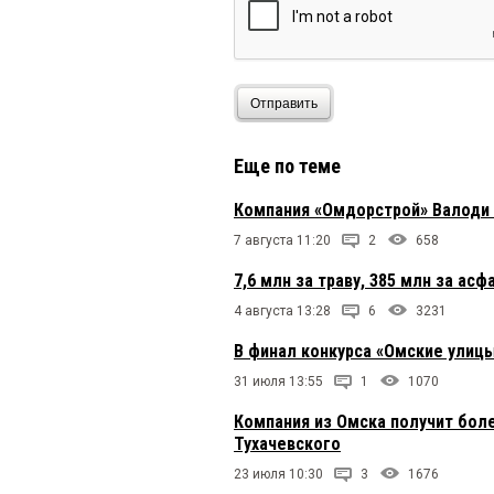
Отправить
Еще по теме
Компания «Омдорстрой» Валоди
7 августа 11:20
2
658
7,6 млн за траву, 385 млн за ас
4 августа 13:28
6
3231
В финал конкурса «Омские улицы
31 июля 13:55
1
1070
Компания из Омска получит бол
Тухачевского
23 июля 10:30
3
1676