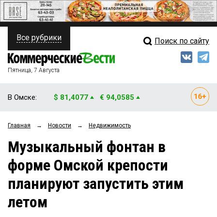
Все рубрики
Поиск по сайту
ПОЛИТИКА
Свежий выпуск
Медиа
ФИНАНСЫ
Пятница, 7 Августа
Кто есть кто
НЕДВИЖИМОСТЬ
В Омске:
$ 81,4077
€ 94,0585
Интервью
БИЗНЕС
Главная
→
Новости
→
Недвижимость
Мнения
ОБЩЕСТВО
Музыкальный фонтан в
Рейтинги
ЗАКОН
форме Омской крепости
Блоги
НОВОСТИ КОМПАНИЙ
планируют запустить этим
Архив
ПРОИСШЕСТВИЯ
летом