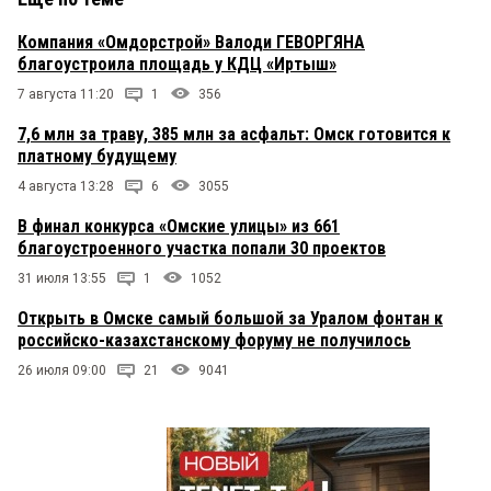
Компания «Омдорстрой» Валоди ГЕВОРГЯНА
благоустроила площадь у КДЦ «Иртыш»
7 августа 11:20
1
356
7,6 млн за траву, 385 млн за асфальт: Омск готовится к
платному будущему
4 августа 13:28
6
3055
В финал конкурса «Омские улицы» из 661
благоустроенного участка попали 30 проектов
31 июля 13:55
1
1052
Открыть в Омске самый большой за Уралом фонтан к
российско-казахстанскому форуму не получилось
26 июля 09:00
21
9041