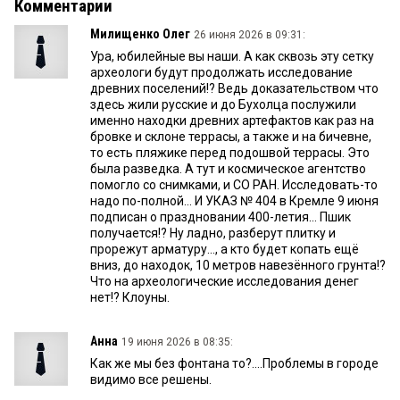
Комментарии
Милищенко Олег
26 июня 2026 в 09:31:
Ура, юбилейные вы наши. А как сквозь эту сетку
археологи будут продолжать исследование
древних поселений!? Ведь доказательством что
здесь жили русские и до Бухолца послужили
именно находки древних артефактов как раз на
бровке и склоне террасы, а также и на бичевне,
то есть пляжике перед подошвой террасы. Это
была разведка. А тут и космическое агентство
помогло со снимками, и СО РАН. Исследовать-то
надо по-полной... И УКАЗ № 404 в Кремле 9 июня
подписан о праздновании 400-летия... Пшик
получается!? Ну ладно, разберут плитку и
прорежут арматуру..., а кто будет копать ещё
вниз, до находок, 10 метров навезённого грунта!?
Что на археологические исследования денег
нет!? Клоуны.
Анна
19 июня 2026 в 08:35:
Как же мы без фонтана то?....Проблемы в городе
видимо все решены.