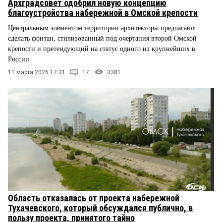
Архградсовет одобрил новую концепцию
благоустройства набережной в Омской крепости
Центральным элементом территории архитекторы предлагают
сделать фонтан, стилизованный под очертания второй Омской
крепости и претендующий на статус одного из крупнейших в
России
11 марта 2026 17:31
17
3381
Область отказалась от проекта набережной
Тухачевского, который обсуждался публично, в
пользу проекта, принятого тайно