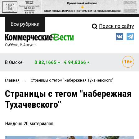
Все рубрики
Поиск по сайту
ПОЛИТИКА
Свежий выпуск
Медиа
ФИНАНСЫ
Суббота, 8 Августа
Кто есть кто
НЕДВИЖИМОСТЬ
В Омске:
$ 82,1665
€ 94,8366
Интервью
БИЗНЕС
Главная
→
Страницы c тегом "набережная Тухачевского"
Мнения
ОБЩЕСТВО
Страницы c тегом "набережная
Рейтинги
ЗАКОН
Тухачевского"
Блоги
НОВОСТИ КОМПАНИЙ
Архив
Найдено
20
материалов
ПРОИСШЕСТВИЯ
СТИЛЬ ЖИЗНИ