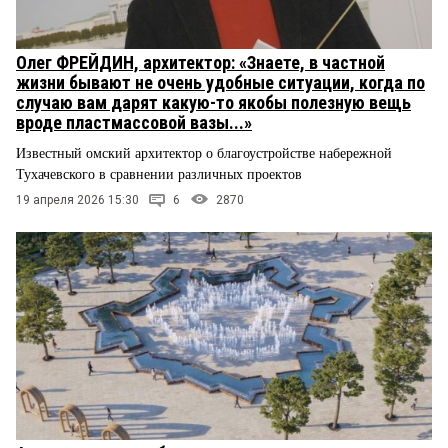
Олег ФРЕЙДИН, архитектор: «Знаете, в частной
жизни бывают не очень удобные ситуации, когда по
случаю вам дарят какую-то якобы полезную вещь
вроде пластмассовой вазы...»
Известный омский архитектор о благоустройстве набережной
Тухачевского в сравнении различных проектов
19 апреля 2026 15:30
6
2870