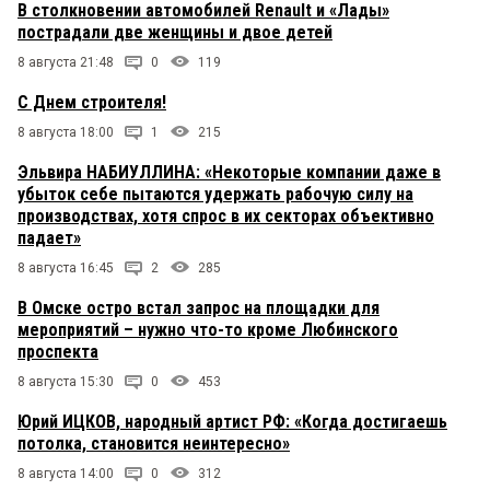
В столкновении автомобилей Renault и «Лады»
пострадали две женщины и двое детей
8 августа 21:48
0
119
С Днем строителя!
8 августа 18:00
1
215
Эльвира НАБИУЛЛИНА: «Некоторые компании даже в
убыток себе пытаются удержать рабочую силу на
производствах, хотя спрос в их секторах объективно
падает»
8 августа 16:45
2
285
В Омске остро встал запрос на площадки для
мероприятий – нужно что-то кроме Любинского
проспекта
8 августа 15:30
0
453
Юрий ИЦКОВ, народный артист РФ: «Когда достигаешь
потолка, становится неинтересно»
8 августа 14:00
0
312