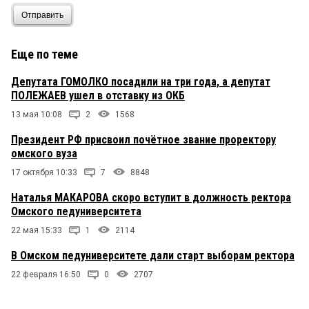
Отправить
Еще по теме
Депутата ГОМОЛКО посадили на три года, а депутат
ПОЛЕЖАЕВ ушел в отставку из ОКБ
13 мая 10:08
2
1568
Президент РФ присвоил почётное звание проректору
омского вуза
17 октября 10:33
7
8848
Наталья МАКАРОВА скоро вступит в должность ректора
Омского педуниверситета
22 мая 15:33
1
2114
В Омском педуниверситете дали старт выборам ректора
22 февраля 16:50
0
2707