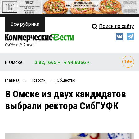
Все рубрики
Поиск по сайту
ПОЛИТИКА
Свежий выпуск
Медиа
ФИНАНСЫ
Суббота, 8 Августа
Кто есть кто
НЕДВИЖИМОСТЬ
В Омске:
$ 82,1665
€ 94,8366
Интервью
БИЗНЕС
Главная
→
Новости
→
Общество
Мнения
ОБЩЕСТВО
В Омске из двух кандидатов
Рейтинги
ЗАКОН
выбрали ректора СибГУФК
Блоги
НОВОСТИ КОМПАНИЙ
Архив
ПРОИСШЕСТВИЯ