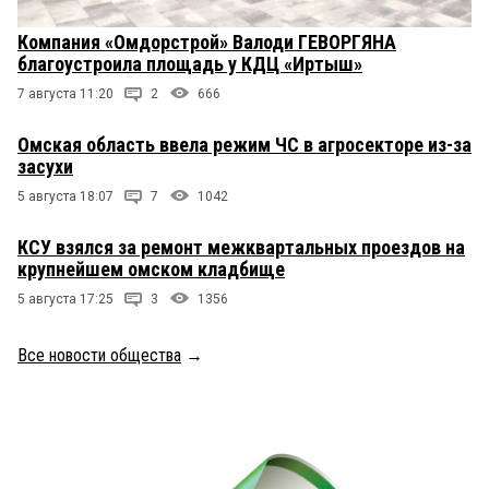
Компания «Омдорстрой» Валоди ГЕВОРГЯНА
благоустроила площадь у КДЦ «Иртыш»
7 августа 11:20
2
666
Омская область ввела режим ЧС в агросекторе из-за
засухи
5 августа 18:07
7
1042
КСУ взялся за ремонт межквартальных проездов на
крупнейшем омском кладбище
5 августа 17:25
3
1356
Все новости общества
→