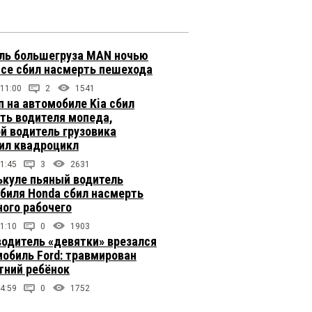
ль большегруза MAN ночью
ссе сбил насмерть пешехода
 11:00
2
1541
п на автомобиле Kia сбил
ть водителя мопеда,
й водитель грузовика
ил квадроцикл
1:45
3
2631
ькуле пьяный водитель
биля Honda сбил насмерть
ого рабочего
1:10
0
1903
одитель «девятки» врезался
мобиль Ford: травмирован
тний ребёнок
4:59
0
1752