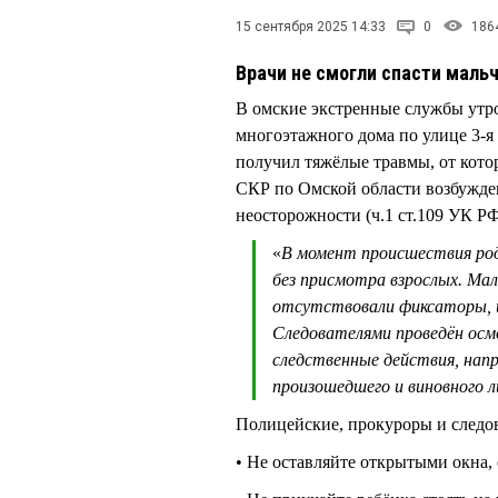
15 сентября 2025 14:33
0
186
Врачи не смогли спасти маль
В омские экстренные службы утро
многоэтажного дома по улице 3-я
получил тяжёлые травмы, от кото
СКР по Омской области возбужде
неосторожности (ч.1 ст.109 УК РФ
«
В момент происшествия род
без присмотра взрослых. Ма
отсутствовали фиксаторы, и
Следователями проведён осм
следственные действия, нап
произошедшего и виновного л
Полицейские, прокуроры и следов
• Не оставляйте открытыми окна, 