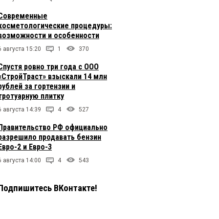
Современные
косметологические процедуры:
возможности и особенности
6 августа 15:20
1
370
Спустя ровно три года с ООО
«СтройТраст» взыскали 14 млн
рублей за гортензии и
тротуарную плитку
6 августа 14:39
4
527
Правительство РФ официально
разрешило продавать бензин
Евро-2 и Евро-3
6 августа 14:00
4
543
Подпишитесь ВКонтакте!