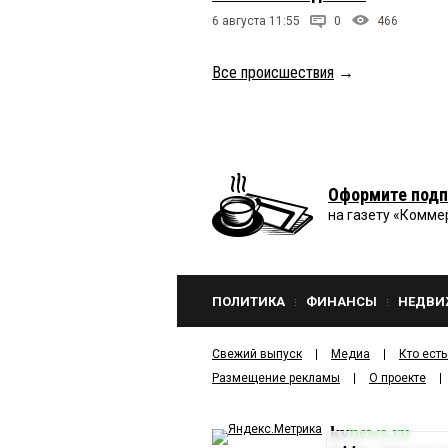
6 августа 11:55
0
466
Все происшествия
→
Оформите подп
на газету «Комме
ПОЛИТИКА
ФИНАНСЫ
НЕДВИ
Свежий выпуск
Медиа
Кто есть
Размещение рекламы
О проекте
kv
news.ru