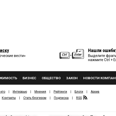
иску
Нашли ошибк
рческие вести»
Выделите фрагм
нажмите Ctrl + E
ЖИМОСТЬ
БИЗНЕС
ОБЩЕСТВО
ЗАКОН
НОВОСТИ КОМПАН
 кто
Интервью
Мнения
Рейтинги
Блоги
Архив
Контакты
Стать блогером
Подписка
RSS