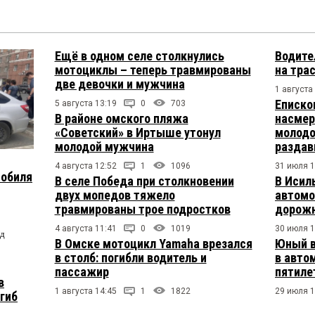
Ещё в одном селе столкнулись
Водите
мотоциклы – теперь травмированы
на тра
две девочки и мужчина
1 августа
Еписко
5 августа 13:19
0
703
В районе омского пляжа
насмер
«Советский» в Иртыше утонул
молодо
молодой мужчина
раздав
4 августа 12:52
1
1096
31 июля 1
мобиля
В селе Победа при столкновении
В Исил
двух мопедов тяжело
автомо
травмированы трое подростков
дорожн
4 августа 11:41
0
1019
30 июля 1
од
В Омске мотоцикл Yamaha врезался
Юный в
в столб: погибли водитель и
в авто
пассажир
пятиле
в
1 августа 14:45
1
1822
29 июля 1
огиб