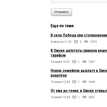
Отправить
Еще по теме
В селе Победа при столкновени
4 августа 11:41
0
1019
В Омске депутаты приняли реше
тарифом
16 июля 10:01
1
1557
Новую семейную выплату в Омск
родителя
15 июля 12:33
1
1609
От ума до гения: в Омске откры
10 июля 13:04
1
2051