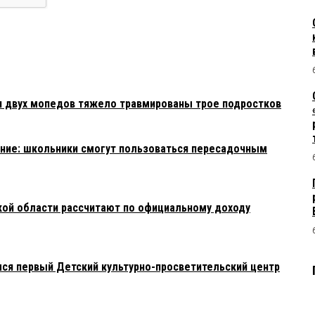
и двух мопедов тяжело травмированы трое подростков
ние: школьники смогут пользоваться пересадочным
ой области рассчитают по официальному доходу
лся первый Детский культурно-просветительский центр