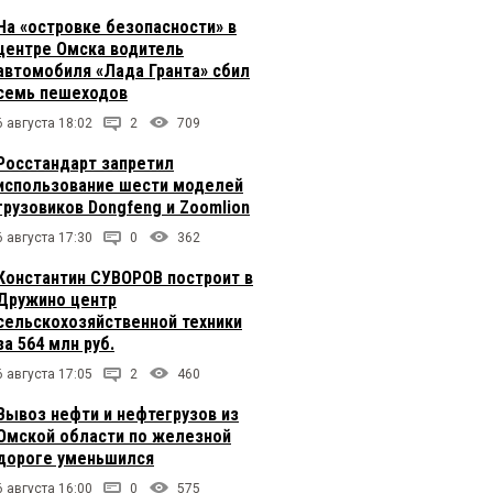
На «островке безопасности» в
центре Омска водитель
автомобиля «Лада Гранта» сбил
семь пешеходов
6 августа 18:02
2
709
Росстандарт запретил
использование шести моделей
грузовиков Dongfeng и Zoomlion
6 августа 17:30
0
362
Константин СУВОРОВ построит в
Дружино центр
сельскохозяйственной техники
за 564 млн руб.
6 августа 17:05
2
460
Вывоз нефти и нефтегрузов из
Омской области по железной
дороге уменьшился
6 августа 16:00
0
575