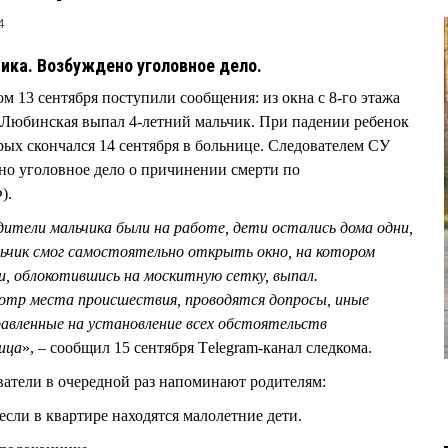
4
чика. Возбуждено уголовное дело.
м 13 сентября поступили сообщения: из окна с 8-го этажа
 Любинская выпал 4-летний мальчик. При падении ребенок
рых скончался 14 сентября в больнице. Следователем СУ
но уголовное дело о причинении смерти по
).
ители мальчика были на работе, дети остались дома одни,
льчик смог самостоятельно открыть окно, на котором
, облокотившись на москитную сетку, выпал.
отр места происшествия, проводятся допросы, иные
равленные на установление всех обстоятельств
ица
», – сообщил 15 сентября Тelegram-канал следкома.
атели в очередной раз напоминают родителям:
если в квартире находятся малолетние дети.