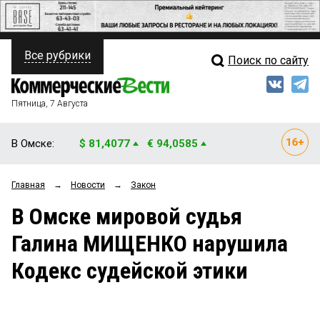
Все рубрики
Поиск по сайту
ПОЛИТИКА
Свежий выпуск
Медиа
ФИНАНСЫ
Пятница, 7 Августа
Кто есть кто
НЕДВИЖИМОСТЬ
В Омске:
$ 81,4077
€ 94,0585
Интервью
БИЗНЕС
Главная
→
Новости
→
Закон
Мнения
ОБЩЕСТВО
В Омске мировой судья
Рейтинги
ЗАКОН
Галина МИЩЕНКО нарушила
Блоги
НОВОСТИ КОМПАНИЙ
Кодекс судейской этики
Архив
ПРОИСШЕСТВИЯ