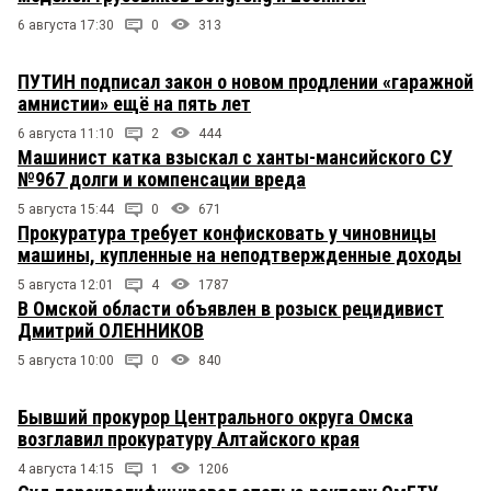
6 августа 17:30
0
313
ПУТИН подписал закон о новом продлении «гаражной
амнистии» ещё на пять лет
6 августа 11:10
2
444
Машинист катка взыскал с ханты-мансийского СУ
№967 долги и компенсации вреда
5 августа 15:44
0
671
Прокуратура требует конфисковать у чиновницы
машины, купленные на неподтвержденные доходы
5 августа 12:01
4
1787
В Омской области объявлен в розыск рецидивист
Дмитрий ОЛЕННИКОВ
5 августа 10:00
0
840
Бывший прокурор Центрального округа Омска
возглавил прокуратуру Алтайского края
4 августа 14:15
1
1206