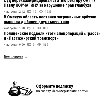
Суд переквалифицировал статью ректору ОмГТУ
Павлу КОРЧАГИНУ за нарушение прав главбуха
4 августа 12:12
19
1935
В Омскую область поставки заграничных арбузов
выросли до более двух тысяч тонн
4 августа 11:10
2
889
Полицейские подвели итоги спецопераций «Трасса»
и «Пассажирский транспорт»
4 августа 10:00
0
869
Все новости
→
Оформите подписку
на газету «Коммерческие вести»