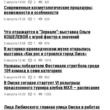
7 августа 14:00
2
431
Современные косметологические процедуры:
возможности и особенности
6 августа 15:20
1
526
Что отражается в "Зеркале": выставка Ольги
КОШЕЛЕВОЙ с игрой фактур и значений
5 августа 13:58
1
876
В историко-краеведческом музее открылась
выставка «Как рос и строился город Омск»
5 августа 12:40
4
1076
Названы победители Фестиваля стритбола среди
109 команд в семи категориях
5 августа 09:30
0
852
В Омске сегодня стартует VI розыгрыш
предсезонного турнира клубов МХЛ — расписание
3 августа 10:20
0
1256
Лица Любинского: главная улица Омска в работах