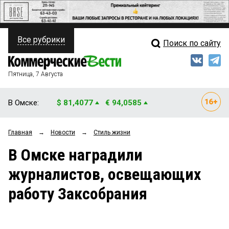
Все рубрики
Поиск по сайту
ПОЛИТИКА
Свежий выпуск
Медиа
ФИНАНСЫ
Пятница, 7 Августа
Кто есть кто
НЕДВИЖИМОСТЬ
В Омске:
$ 81,4077
€ 94,0585
Интервью
БИЗНЕС
Главная
→
Новости
→
Стиль жизни
Мнения
ОБЩЕСТВО
В Омске наградили
Рейтинги
ЗАКОН
журналистов, освещающих
Блоги
НОВОСТИ КОМПАНИЙ
работу Заксобрания
Архив
ПРОИСШЕСТВИЯ
СТИЛЬ ЖИЗНИ