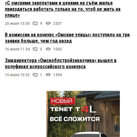
«С омскими зарплатами и ценами на съём жилья
приходиться работать только на то, чтоб не жить на
улице»
20 июля 15:30
9
2337
В комиссии на конкурс «Омские улицы» поступило на три
заявки больше, чем год назад
16 июля 11:34
0
1565
Замдиректора «Омскоблстройзаказчика» вышел в
полуфинал всероссийского конкурса
15 июля 10:32
1
1394