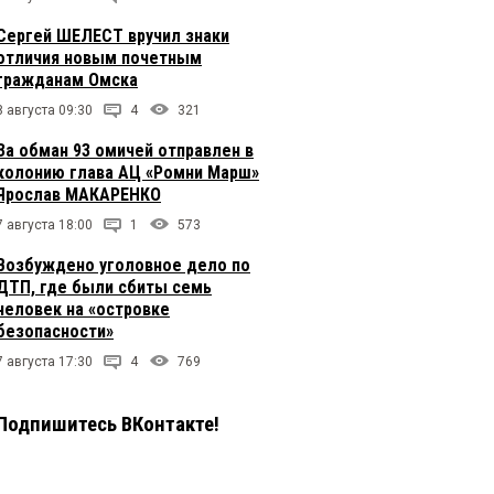
Сергей ШЕЛЕСТ вручил знаки
отличия новым почетным
гражданам Омска
8 августа 09:30
4
321
За обман 93 омичей отправлен в
колонию глава АЦ «Ромни Марш»
Ярослав МАКАРЕНКО
7 августа 18:00
1
573
Возбуждено уголовное дело по
ДТП, где были сбиты семь
человек на «островке
безопасности»
7 августа 17:30
4
769
Подпишитесь ВКонтакте!