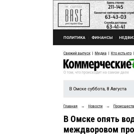
ПОЛИТИКА
ФИНАНСЫ
НЕДВИ
Свежий выпуск
Медиа
Кто есть кто
О том, что происходит на самом деле
В Омске суббота, 8 Августа
Главная
→
Новости
→
Происшест
В Омске опять во
междворовом про