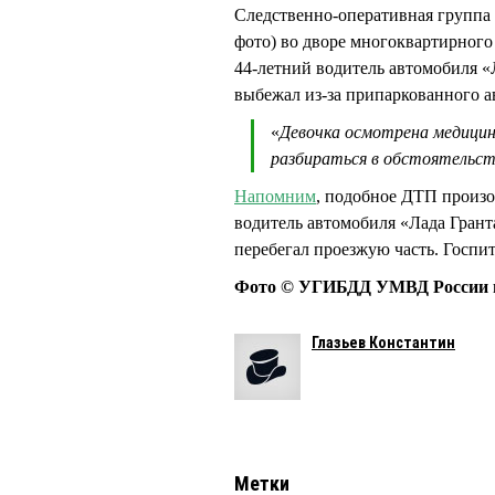
Следственно-оперативная группа
фото) во дворе многоквартирног
44-летний водитель автомобиля «Л
выбежал из-за припаркованного 
«
Девочка осмотрена медици
разбираться в обстоятельс
Напомним
, подобное ДТП произо
водитель автомобиля «Лада Гранта
перебегал проезжую часть. Госпи
Фото © УГИБДД УМВД России п
Глазьев Константин
Метки