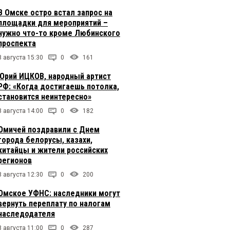
В Омске остро встал запрос на
площадки для мероприятий –
нужно что-то кроме Любинского
проспекта
8 августа 15:30
0
161
Юрий ИЦКОВ, народный артист
РФ: «Когда достигаешь потолка,
становится неинтересно»
8 августа 14:00
0
182
Омичей поздравили с Днем
города белорусы, казахи,
китайцы и жители российских
регионов
8 августа 12:30
0
200
Омское УФНС: наследники могут
вернуть переплату по налогам
наследодателя
8 августа 11:00
0
287