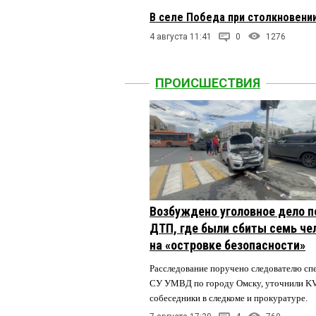
В селе Победа при столкновени
4 августа 11:41
0
1276
ПРОИСШЕСТВИЯ
Возбуждено уголовное дело п
ДТП, где были сбиты семь че
на «островке безопасности»
Расследование поручено следователю сп
СУ УМВД по городу Омску, уточнили K
собеседники в следкоме и прокуратуре.