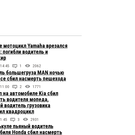
е мотоцикл Yamaha врезался
: погибли водитель и
жир
 14:45
1
2062
ль большегруза MAN ночью
ссе сбил насмерть пешехода
 11:00
2
1771
п на автомобиле Kia сбил
ть водителя мопеда,
й водитель грузовика
ил квадроцикл
1:45
3
2931
ькуле пьяный водитель
биля Honda сбил насмерть