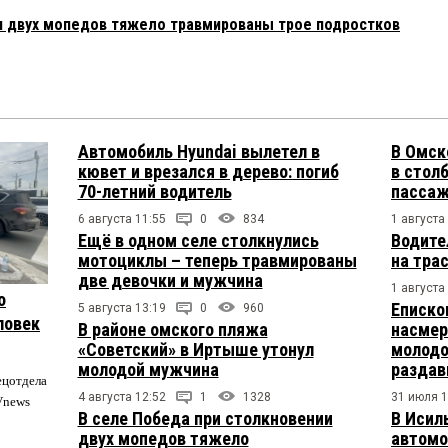
и двух мопедов тяжело травмированы трое подростков
Автомобиль Hyundai вылетел в
В Омск
кювет и врезался в дерево: погиб
в столб
70-летний водитель
пасса
6 августа 11:55
0
834
1 августа
Ещё в одном селе столкнулись
Водите
мотоциклы – теперь травмированы
на тра
две девочки и мужчина
1 августа
о
Еписко
5 августа 13:19
0
960
ловек
В районе омского пляжа
насмер
«Советский» в Иртыше утонул
молодо
молодой мужчина
раздав
ецотдела
4 августа 12:52
1
1328
31 июля 1
Vnews
В селе Победа при столкновении
В Исил
двух мопедов тяжело
автомо