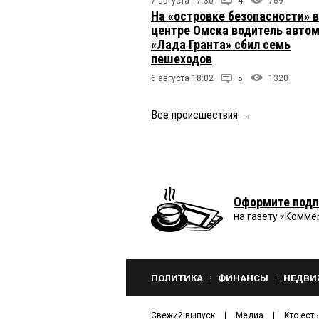
7 августа 17:30
4
769
На «островке безопасности» в
центре Омска водитель авто
«Лада Гранта» сбил семь
пешеходов
6 августа 18:02
5
1320
Все происшествия
→
Оформите подп
на газету «Комме
ПОЛИТИКА
ФИНАНСЫ
НЕДВИ
Свежий выпуск
Медиа
Кто есть