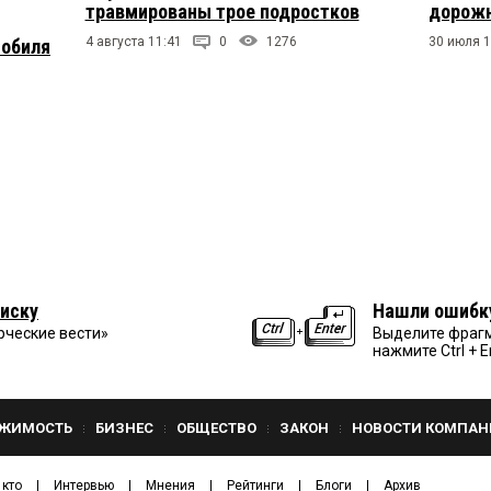
травмированы трое подростков
дорожн
4 августа 11:41
0
1276
30 июля 1
мобиля
иску
Нашли ошибк
рческие вести»
Выделите фрагм
нажмите Ctrl + E
ЖИМОСТЬ
БИЗНЕС
ОБЩЕСТВО
ЗАКОН
НОВОСТИ КОМПАН
 кто
Интервью
Мнения
Рейтинги
Блоги
Архив