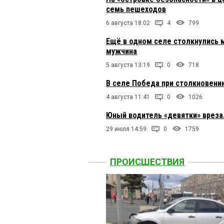
семь пешеходов
6 августа 18:02
4
799
Ещё в одном селе столкнулись 
мужчина
5 августа 13:19
0
718
В селе Победа при столкновени
4 августа 11:41
0
1026
Юный водитель «девятки» вреза
29 июля 14:59
0
1759
ПРОИСШЕСТВИЯ