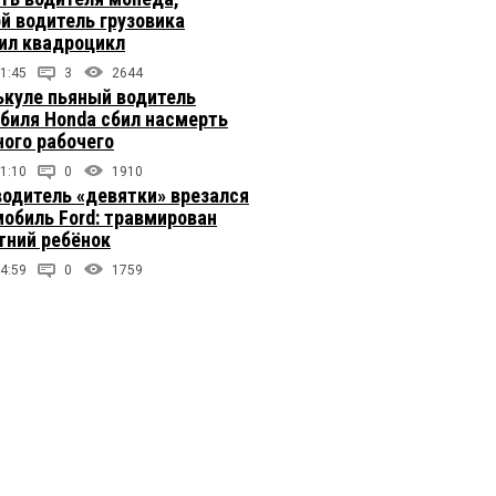
й водитель грузовика
ил квадроцикл
1:45
3
2644
ькуле пьяный водитель
биля Honda сбил насмерть
ого рабочего
1:10
0
1910
одитель «девятки» врезался
мобиль Ford: травмирован
тний ребёнок
4:59
0
1759