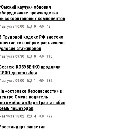
«Омский каучук» обновил
оборудование производства
высокооктановых компонентов
7 августа 10:00
0
48
В Трудовой кодекс РФ внесено
понятие «стажёр» и разъяснены
условия стажировок
7 августа 09:30
0
110
Сергею КОЗУБЕНКО продлили
СИЗО до сентября
7 августа 09:00
1
182
На «островке безопасности» в
центре Омска водитель
автомобиля «Лада Гранта» сбил
семь пешеходов
6 августа 18:02
4
799
Росстандарт запретил