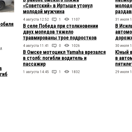
«Советский» в Иртыше утонул
молодо
молодой мужчина
раздав
4 августа 12:52
1
1107
31 июля 1
мобиля
В селе Победа при столкновении
В Исил
двух мопедов тяжело
автомо
травмированы трое подростков
дорожн
4 августа 11:41
0
1026
30 июля 1
од
В Омске мотоцикл Yamaha врезался
Юный в
в столб: погибли водитель и
в авто
пассажир
пятиле
в
1 августа 14:45
1
1832
29 июля 1
огиб