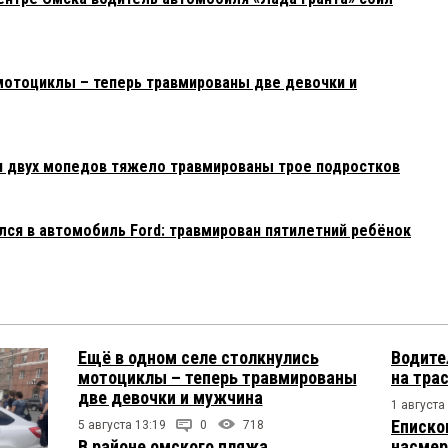
мотоциклы – теперь травмированы две девочки и
и двух мопедов тяжело травмированы трое подростков
лся в автомобиль Ford: травмирован пятилетний ребёнок
Ещё в одном селе столкнулись
Водите
мотоциклы – теперь травмированы
на тра
две девочки и мужчина
1 августа
Еписко
5 августа 13:19
0
718
В районе омского пляжа
насмер