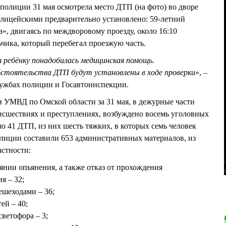
полиции 31 мая осмотрела место ДТП (на фото) во дворе
олицейскими предварительно установлено: 59-летний
», двигаясь по междворовому проезду, около 16:10
ьчика, который перебегал проезжую часть.
 ребёнку понадобилась медицинская помощь.
стоятельства ДТП будут установлены в ходе проверки
», –
лужбах полиции и Госавтоинспекции.
УМВД по Омской области за 31 мая, в дежурные части
исшествиях и преступлениях, возбуждено восемь уголовных
о 41 ДТП, из них шесть тяжких, в которых семь человек
лиции составили 653 административных материалов, из
астности:
янии опьянения, а также отказ от прохождения
я – 32;
шеходами – 36;
ей – 40;
ветофора – 3;