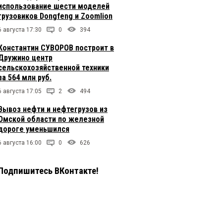
использование шести моделей
грузовиков Dongfeng и Zoomlion
6 августа 17:30
0
394
Константин СУВОРОВ построит в
Дружино центр
сельскохозяйственной техники
за 564 млн руб.
6 августа 17:05
2
494
Вывоз нефти и нефтегрузов из
Омской области по железной
дороге уменьшился
6 августа 16:00
0
626
Подпишитесь ВКонтакте!