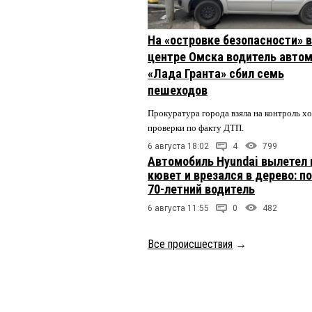
На «островке безопасности» в
центре Омска водитель авто
«Лада Гранта» сбил семь
пешеходов
Прокуратура города взяла на контроль х
проверки по факту ДТП.
6 августа 18:02
4
799
Автомобиль Hyundai вылетел 
кювет и врезался в дерево: п
70-летний водитель
6 августа 11:55
0
482
Все происшествия
→