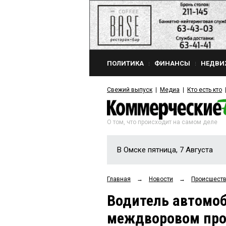
ПОЛИТИКА
ФИНАНСЫ
НЕДВИ
Свежий выпуск
Медиа
Кто есть кто
О том, что происходит на самом деле
В Омске пятница, 7 Августа
Главная
→
Новости
→
Происшест
Водитель автомоб
междворовом прое