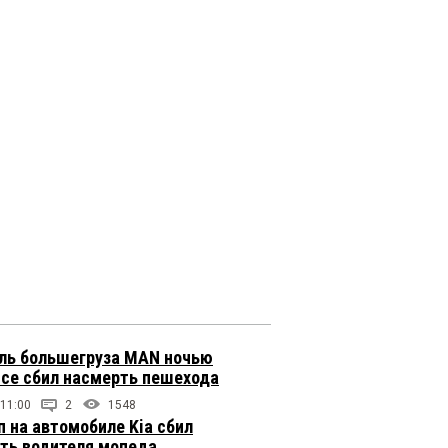
ль большегруза MAN ночью
ссе сбил насмерть пешехода
 11:00
2
1548
п на автомобиле Kia сбил
ть водителя мопеда,