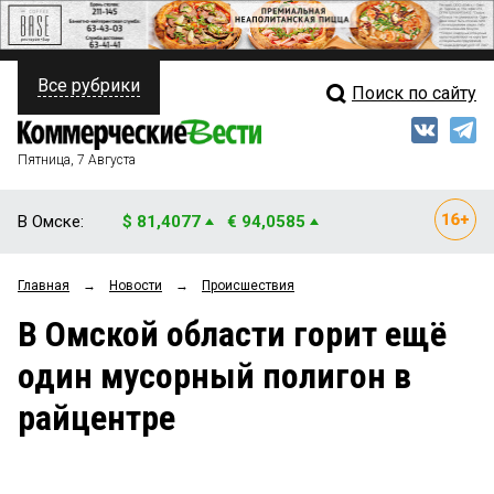
Все рубрики
Поиск по сайту
ПОЛИТИКА
Свежий выпуск
Медиа
ФИНАНСЫ
Пятница, 7 Августа
Кто есть кто
НЕДВИЖИМОСТЬ
В Омске:
$ 81,4077
€ 94,0585
Интервью
БИЗНЕС
Главная
→
Новости
→
Происшествия
Мнения
ОБЩЕСТВО
В Омской области горит ещё
Рейтинги
ЗАКОН
один мусорный полигон в
Блоги
НОВОСТИ КОМПАНИЙ
райцентре
Архив
ПРОИСШЕСТВИЯ