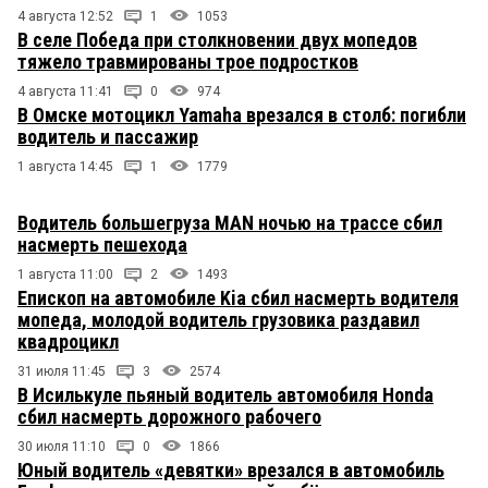
4 августа 12:52
1
1053
В селе Победа при столкновении двух мопедов
тяжело травмированы трое подростков
4 августа 11:41
0
974
В Омске мотоцикл Yamaha врезался в столб: погибли
водитель и пассажир
1 августа 14:45
1
1779
Водитель большегруза MAN ночью на трассе сбил
насмерть пешехода
1 августа 11:00
2
1493
Епископ на автомобиле Kia сбил насмерть водителя
мопеда, молодой водитель грузовика раздавил
квадроцикл
31 июля 11:45
3
2574
В Исилькуле пьяный водитель автомобиля Honda
сбил насмерть дорожного рабочего
30 июля 11:10
0
1866
Юный водитель «девятки» врезался в автомобиль