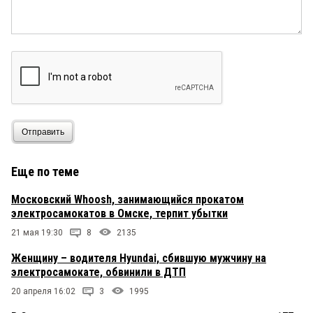
Отправить
Еще по теме
Московский Whoosh, занимающийся прокатом
электросамокатов в Омске, терпит убытки
21 мая 19:30
8
2135
Женщину – водителя Hyundai, сбившую мужчину на
электросамокате, обвинили в ДТП
20 апреля 16:02
3
1995