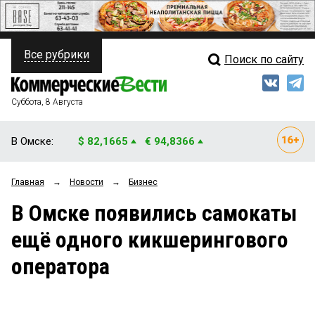
Все рубрики
Поиск по сайту
ПОЛИТИКА
Свежий выпуск
Медиа
ФИНАНСЫ
Суббота, 8 Августа
Кто есть кто
НЕДВИЖИМОСТЬ
В Омске:
$ 82,1665
€ 94,8366
Интервью
БИЗНЕС
Главная
→
Новости
→
Бизнес
Мнения
ОБЩЕСТВО
В Омске появились самокаты
Рейтинги
ЗАКОН
ещё одного кикшерингового
Блоги
НОВОСТИ КОМПАНИЙ
оператора
Архив
ПРОИСШЕСТВИЯ