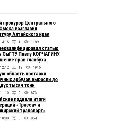
 прокурор Центрального
 Омска возглавил
атуру Алтайского края
 14:15
1
1189
реквалифицировал статью
у ОмГТУ Павлу КОРЧАГИНУ
ушение прав главбуха
 12:12
19
1916
ую область поставки
ичных арбузов выросли до
двух тысяч тонн
 11:10
2
873
йские подвели итоги
ераций «Трасса» и
жирский транспорт»
 10:00
0
854