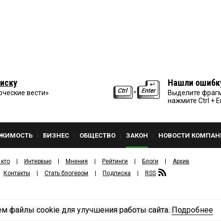
иску
Нашли ошибк
рческие вести»
Выделите фрагм
нажмите Ctrl + E
ЖИМОСТЬ
БИЗНЕС
ОБЩЕСТВО
ЗАКОН
НОВОСТИ КОМПАН
 кто
Интервью
Мнения
Рейтинги
Блоги
Архив
Контакты
Стать блогером
Подписка
RSS
м файлы cookie для улучшения работы сайта.
Подробнее
Политика конфиденциальности
ЗДАТЕЛЬСКИЙ ДОМ «КВ».