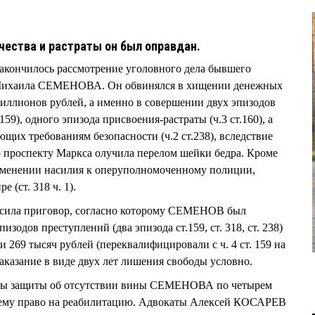
чества и растраты он был оправдан.
акончилось рассмотрение уголовного дела бывшего
 Михаила СЕМЕНОВА. Он обвинялся в хищении денежных
иллионов рублей, а именно в совершении двух эпизодов
 159), одного эпизода присвоения-растраты (ч.3 ст.160), а
ающих требованиям безопасности (ч.2 ст.238), вследствие
 проспекту Маркса олучила перелом шейки бедра. Кроме
менении насилия к оперуполномоченному полиции,
 (ст. 318 ч. 1).
асила приговор, согласно которому СЕМЕНОВ был
зодов преступлений (два эпизода ст.159, ст. 318, ст. 238)
 269 тысяч рублей (переквалифицировали с ч. 4 ст. 159 на
 наказание в виде двух лет лишения свободы условно.
роны защиты об отсутствии вины СЕМЕНОВА по четырем
 ему право на реабилитацию. Адвокаты Алексей КОСАРЕВ