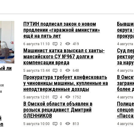
ПУТИН подписал закон о новом
Бывший
продлении «гаражной амнистии»
округа
ещё на пять лет
прокур
6 августа 11:10
2
419
4 августа
Машинист катка взыскал с ханты-
Суд пе
мансийского СУ №967 долги и
ректор
компенсации вреда
за нар
ый ли
5 августа 15:44
0
648
4 августа
Прокуратура требует конфисковать
В Омск
у чиновницы машины, купленные на
загран
ия
неподтвержденные доходы
более 
я
5 августа 12:01
4
1752
4 августа
В Омской области объявлен в
Полице
розыск рецидивист Дмитрий
спецоп
ОЛЕННИКОВ
«Пасса
й
on
5 августа 10:00
0
813
4 августа