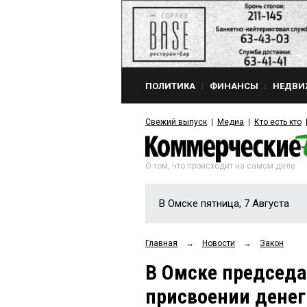
ПОЛИТИКА
ФИНАНСЫ
НЕДВИ
Свежий выпуск
Медиа
Кто есть кто
О том, что происходит на самом деле
В Омске пятница, 7 Августа
Главная
→
Новости
→
Закон
В Омске председ
присвоении дене