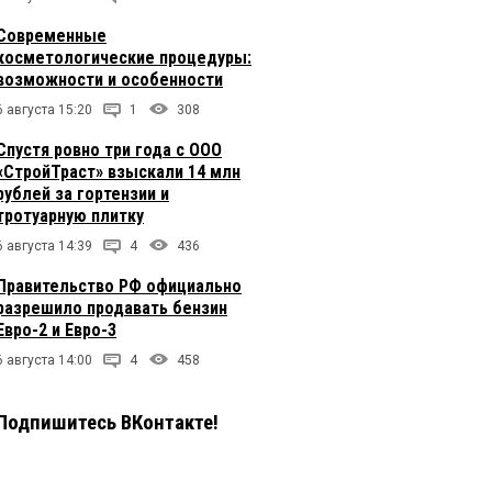
Современные
косметологические процедуры:
возможности и особенности
6 августа 15:20
1
308
Спустя ровно три года с ООО
«СтройТраст» взыскали 14 млн
рублей за гортензии и
тротуарную плитку
6 августа 14:39
4
436
Правительство РФ официально
разрешило продавать бензин
Евро-2 и Евро-3
6 августа 14:00
4
458
Подпишитесь ВКонтакте!