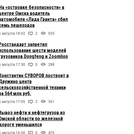
На «островке безопасности» в
центре Омска водитель
автомобиля «Лада Гранта» сбил
семь пешеходов
6 августа 18:02
2
559
Росстандарт запретил
использование шести моделей
грузовиков Dongfeng и Zoomlion
6 августа 17:30
0
288
Константин СУВОРОВ построит в
Дружино центр
сельскохозяйственной техники
за 564 млн руб.
6 августа 17:05
2
361
Вывоз нефти и нефтегрузов из
Омской области по железной
дороге уменьшился
6 августа 16:00
0
470