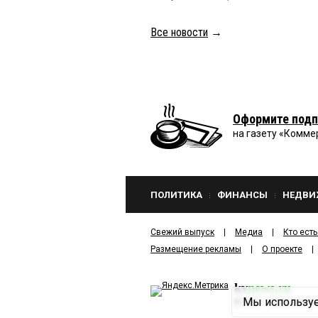
Все новости
→
Оформите подп
на газету «Комме
ПОЛИТИКА
ФИНАНСЫ
НЕДВИ
Свежий выпуск
Медиа
Кто есть
Размещение рекламы
О проекте
kv
news.ru
Мы используе
©
2001—2026
ООО И