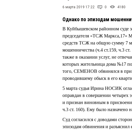
6 марта 2019 17:22
0
4180
Однако по эпизодам мошенни
В Куйбышевском районном суде з
председателя «ТСЖ Маркса,17»
средств ТСЖ на общую сумму 7 м
мошенничества (ч.4 ст.159, ч.3 ст.
также в оказании услуг, не отвеч
которых жительница дома №17 по
того, СЕМЕНОВ обвинялся в при
проводившему обыск в его квартире
5 марта судья Ирина НОСИК огл
оправдан в совершении четырех эпи
и признан виновным в присвоении
ч.3 ст. 160). Ему было назначено
Суд согласился с доводами сто
эпизодам обвинения и разъяснил