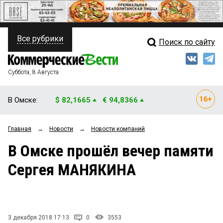
Все рубрики
Поиск по сайту
ПОЛИТИКА
Свежий выпуск
Медиа
ФИНАНСЫ
Суббота, 8 Августа
Кто есть кто
НЕДВИЖИМОСТЬ
В Омске:
$ 82,1665
€ 94,8366
Интервью
БИЗНЕС
Главная
→
Новости
→
Новости компаний
Мнения
ОБЩЕСТВО
В Омске прошёл вечер памяти
Рейтинги
ЗАКОН
Сергея МАНЯКИНА
Блоги
НОВОСТИ КОМПАНИЙ
Архив
ПРОИСШЕСТВИЯ
3 декабря 2018 17:13
0
3553