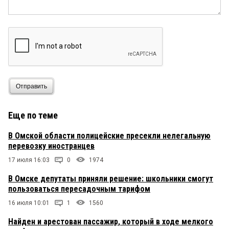
Сергей
15 января 2020 в 20:03:
Этот увожаемый армянин геворгЯН в Омске
живет, а его семья, недвижимость есть
зарубежом? Что-то он лапшу на уши вешает и
деньги тянет, выручка у этих маршруток-
микроавтобусов, в которых воняет начлежкой и
[******], потому что они являются
монополистами. Вози их Геворгян, они заслужили
Отправить
такой же общественный транспорт, как
Восточной Африке-Матату
Еще по теме
113
15 января 2020 в 19:13:
В Омской области полицейские пресекли нелегальную
Бедный,бедный,Геворгян...
перевозку иностранцев
17 июля 16:03
0
1974
В Омске депутаты приняли решение: школьники смогут
пользоваться пересадочным тарифом
16 июля 10:01
1
1560
Найден и арестован пассажир, который в ходе мелкого