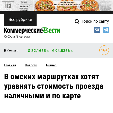
Все рубрики
Поиск по сайту
ПОЛИТИКА
Свежий выпуск
Медиа
ФИНАНСЫ
Суббота, 8 Августа
Кто есть кто
НЕДВИЖИМОСТЬ
В Омске:
$ 82,1665
€ 94,8366
Интервью
БИЗНЕС
Главная
→
Новости
→
Бизнес
Мнения
ОБЩЕСТВО
В омских маршрутках хотят
Рейтинги
ЗАКОН
уравнять стоимость проезда
Блоги
НОВОСТИ КОМПАНИЙ
наличными и по карте
Архив
ПРОИСШЕСТВИЯ