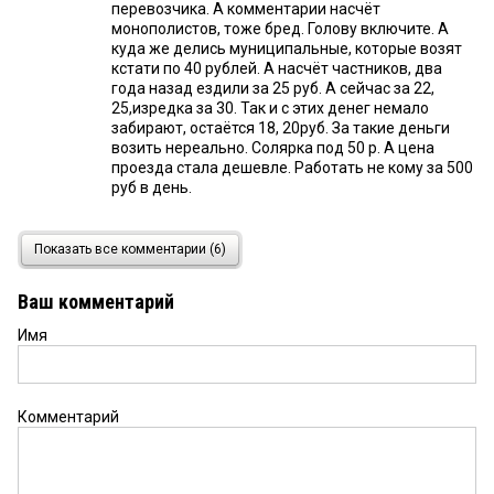
перевозчика. А комментарии насчёт
монополистов, тоже бред. Голову включите. А
куда же делись муниципальные, которые возят
кстати по 40 рублей. А насчёт частников, два
года назад ездили за 25 руб. А сейчас за 22,
25,изредка за 30. Так и с этих денег немало
забирают, остаётся 18, 20руб. За такие деньги
возить нереально. Солярка под 50 р. А цена
проезда стала дешевле. Работать не кому за 500
руб в день.
555
16 января 2020 в 13:44:
Показать все комментарии (6)
Согласен с комментариями. Надо вообще
ужесточить дисциплину перевозчиков. А то
Ваш комментарий
едишь в маршрутке с отришь в окно чтобы хотя
бы распознать остановку а там ни фига не видно.
Имя
Все окна обклеены рекламными афишами или
окна закрашены. Оказывается это они спецом
делают, что бы люди и налоговые и гаишники не
видели сколько он перевозит пассажиров. Прошу
Комментарий
на это обратить надзорные органы. Пускай
смывают рисунки и рекламы с окон. Окна должны
быть прозрачными как и зарплата пере возчиков