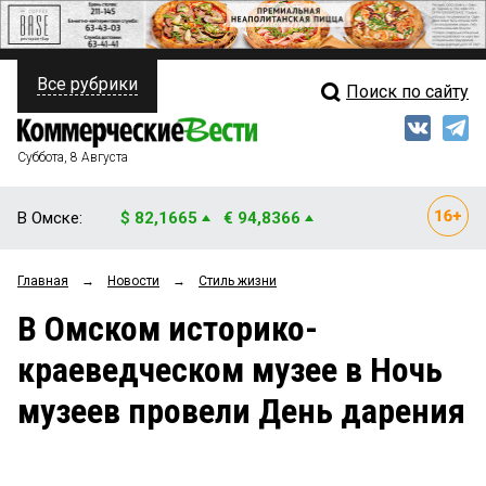
Все рубрики
Поиск по сайту
ПОЛИТИКА
Свежий выпуск
Медиа
ФИНАНСЫ
Суббота, 8 Августа
Кто есть кто
НЕДВИЖИМОСТЬ
В Омске:
$ 82,1665
€ 94,8366
Интервью
БИЗНЕС
Главная
→
Новости
→
Стиль жизни
Мнения
ОБЩЕСТВО
В Омском историко-
Рейтинги
ЗАКОН
краеведческом музее в Ночь
Блоги
НОВОСТИ КОМПАНИЙ
музеев провели День дарения
Архив
ПРОИСШЕСТВИЯ
СТИЛЬ ЖИЗНИ