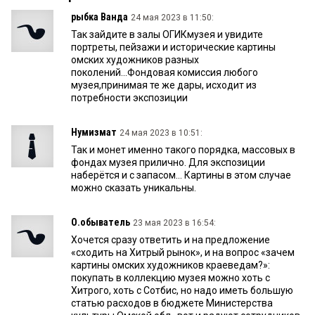
рыбка Ванда
24 мая 2023 в 11:50:
Так зайдите в залы ОГИКмузея и увидите
портреты, пейзажи и исторические картины
омских художников разных
поколений...Фондовая комиссия любого
музея,принимая те же дары, исходит из
потребности экспозиции
Нумизмат
24 мая 2023 в 10:51:
Так и монет именно такого порядка, массовых в
фондах музея прилично. Для экспозиции
наберётся и с запасом... Картины в этом случае
можно сказать уникальны.
О.обыватель
23 мая 2023 в 16:54:
Хочется сразу ответить и на предложение
«сходить на Хитрый рынок», и на вопрос «зачем
картины омских художников краеведам?»:
покупать в коллекцию музея можно хоть с
Хитрого, хоть с Сотбис, но надо иметь большую
статью расходов в бюджете Министерства