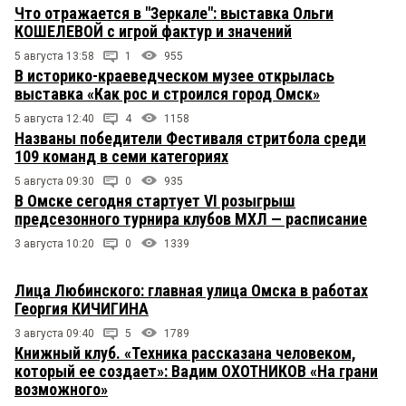
Что отражается в "Зеркале": выставка Ольги
КОШЕЛЕВОЙ с игрой фактур и значений
5 августа 13:58
1
955
В историко-краеведческом музее открылась
выставка «Как рос и строился город Омск»
5 августа 12:40
4
1158
Названы победители Фестиваля стритбола среди
109 команд в семи категориях
5 августа 09:30
0
935
В Омске сегодня стартует VI розыгрыш
предсезонного турнира клубов МХЛ — расписание
3 августа 10:20
0
1339
Лица Любинского: главная улица Омска в работах
Георгия КИЧИГИНА
3 августа 09:40
5
1789
Книжный клуб. «Техника рассказана человеком,
который ее создает»: Вадим ОХОТНИКОВ «На грани
возможного»