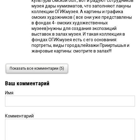
культуры Омской обл., вот и радуют сотрудников
музея дары нумизматов, что заполняют лакуны
коллекции ОГИКмузея. А картины и графика
омских художников ( все они уже представлены
в фондах 4- омских художественных
музеев)нужны для создания экспозиций
выставок в залах музея. И такая коллекция в
фондах ОГИКмузея есть с его основания:
портреты, виды города,пейзажи Прииртышья и
жанровые картины: смотрите в залах!!!
Нумизмат
23 мая 2023 в 16:22:
Показать все комментарии (5)
Ну будет уж про редкие монеты 17-18 веков
говорить. Сходите на Хитрый рынок в выходной,
Ваш комментарий
можно найти разные «чешуйки» и «медный бунт»,
и даже Ивана Грозного. А в сети такого добра
Имя
пруд-пруди...
киви
23 мая 2023 в 09:51:
Комментарий
Хорошо, но какое отношение к краеведению
имеют картины современных художников? Им
место в музее ИЗО или Искусстве Омска.