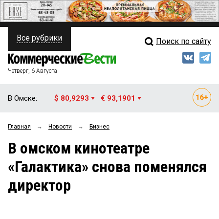
Все рубрики
Поиск по сайту
ПОЛИТИКА
Свежий выпуск
Медиа
ФИНАНСЫ
Четверг, 6 Августа
Кто есть кто
НЕДВИЖИМОСТЬ
В Омске:
$ 80,9293
€ 93,1901
Интервью
БИЗНЕС
Главная
→
Новости
→
Бизнес
Мнения
ОБЩЕСТВО
В омском кинотеатре
Рейтинги
ЗАКОН
«Галактика» снова поменялся
Блоги
НОВОСТИ КОМПАНИЙ
директор
Архив
ПРОИСШЕСТВИЯ