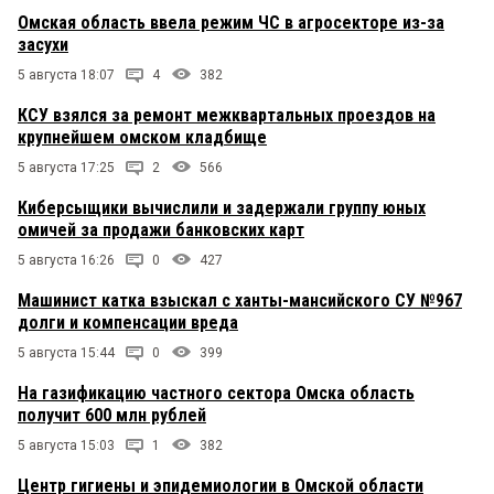
Омская область ввела режим ЧС в агросекторе из-за
засухи
5 августа 18:07
4
382
КСУ взялся за ремонт межквартальных проездов на
крупнейшем омском кладбище
5 августа 17:25
2
566
Киберсыщики вычислили и задержали группу юных
омичей за продажи банковских карт
5 августа 16:26
0
427
Машинист катка взыскал с ханты-мансийского СУ №967
долги и компенсации вреда
5 августа 15:44
0
399
На газификацию частного сектора Омска область
получит 600 млн рублей
5 августа 15:03
1
382
Центр гигиены и эпидемиологии в Омской области