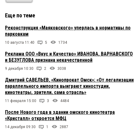
Еще по теме
Реконструкция «Маяковского» уперлась в нормативы по
парковкам
10 августа 11:40
5
1734
Реклама ООО «Вкус и Качество» ИВАНОВА, ВАРНАВСКОГО
и БЕЗУГЛОВА признана некачественной
9 декабря 10:30
2
3038
Дмитрий САВЕЛЬЕВ, «Кинопрокат Омск»: «От легализации
параллельного импорта выиграют киностудии,
кинотеатры, зрители, сама отрасль»
11 февраля 15:00
3
4484
После Нового года в здании омского кинотеатра
«Кристалл» откроется МФЦ
14 декабря 09:30
1
2887