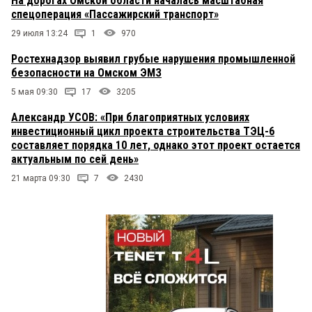
На дорогах Омской области началась масштабная
спецоперация «Пассажирский транспорт»
29 июля 13:24
1
970
Ростехнадзор выявил грубые нарушения промышленной
безопасности на Омском ЭМЗ
5 мая 09:30
17
3205
Александр УСОВ: «При благоприятных условиях
инвестиционный цикл проекта строительства ТЭЦ-6
составляет порядка 10 лет, однако этот проект остается
актуальным по сей день»
21 марта 09:30
7
2430