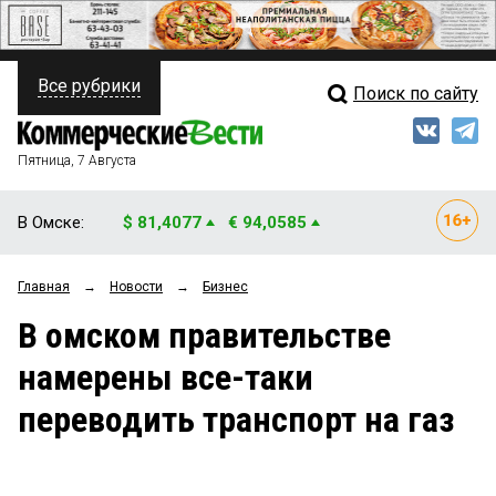
Все рубрики
Поиск по сайту
ПОЛИТИКА
Свежий выпуск
Медиа
ФИНАНСЫ
Пятница, 7 Августа
Кто есть кто
НЕДВИЖИМОСТЬ
В Омске:
$ 81,4077
€ 94,0585
Интервью
БИЗНЕС
Главная
→
Новости
→
Бизнес
Мнения
ОБЩЕСТВО
В омском правительстве
Рейтинги
ЗАКОН
намерены все-таки
Блоги
НОВОСТИ КОМПАНИЙ
переводить транспорт на газ
Архив
ПРОИСШЕСТВИЯ