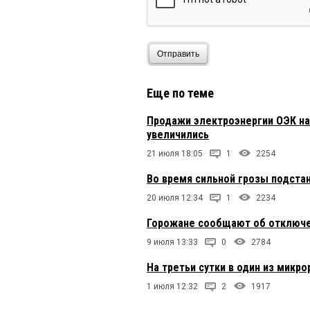
Отправить
Еще по теме
Продажи электроэнергии ОЭК на
увеличились
21 июля 18:05
1
2254
Во время сильной грозы подста
20 июля 12:34
1
2234
Горожане сообщают об отключен
9 июля 13:33
0
2784
На третьи сутки в один из микр
1 июля 12:32
2
1917