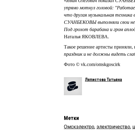
«
Иван Олегович показал СУАНБЕ
упрямо мотнул головой: "Работае
что другая музыкальная техника 
СУАНБЕКОВЫ выполняли свои нев
Под грохот барабана и гром апло
Наталья ЯКОВЛЕВА.
Такое решение артисты приняли, к
праздник и не должны видеть сл
Фото © vk.com/omskgoscirk
Ляпистова Татьяна
Метки
Омскэлектро
,
электричество
,