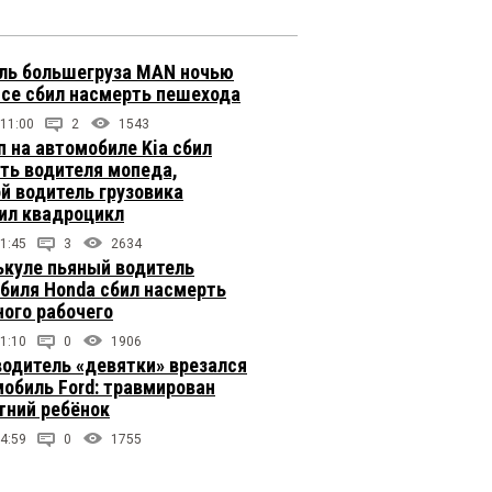
ль большегруза MAN ночью
ссе сбил насмерть пешехода
 11:00
2
1543
п на автомобиле Kia сбил
ть водителя мопеда,
й водитель грузовика
ил квадроцикл
1:45
3
2634
ькуле пьяный водитель
биля Honda сбил насмерть
ого рабочего
1:10
0
1906
одитель «девятки» врезался
мобиль Ford: травмирован
тний ребёнок
4:59
0
1755