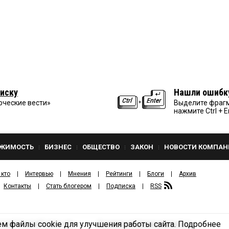
иску
Нашли ошибк
рческие вести»
Выделите фрагм
нажмите Ctrl + E
ЖИМОСТЬ
БИЗНЕС
ОБЩЕСТВО
ЗАКОН
НОВОСТИ КОМПАН
 кто
Интервью
Мнения
Рейтинги
Блоги
Архив
Контакты
Стать блогером
Подписка
RSS
м файлы cookie для улучшения работы сайта.
Подробнее
Политика конфиденциальности
ЗДАТЕЛЬСКИЙ ДОМ «КВ».