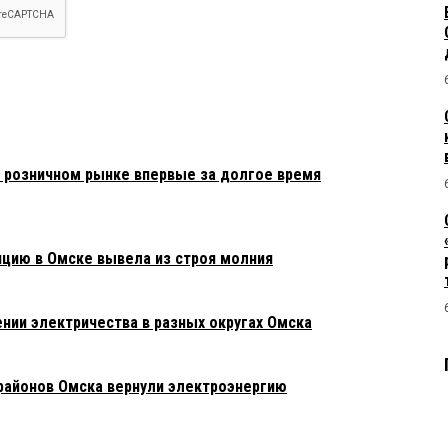
 розничном рынке впервые за долгое время
нцию в Омске вывела из строя молния
ии электричества в разных округах Омска
орайонов Омска вернули электроэнергию