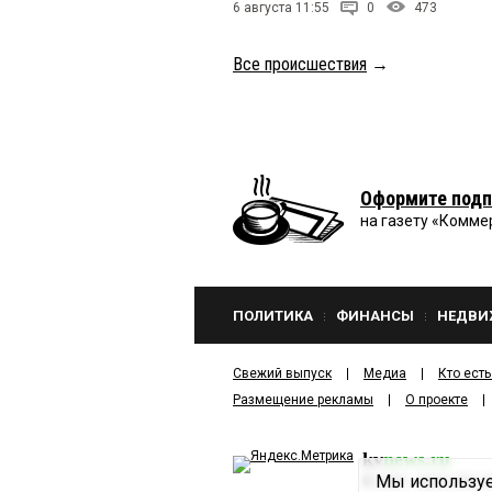
6 августа 11:55
0
473
Все происшествия
→
Оформите подп
на газету «Комме
ПОЛИТИКА
ФИНАНСЫ
НЕДВИ
Свежий выпуск
Медиа
Кто есть
Размещение рекламы
О проекте
kv
news.ru
Мы используе
©
2001—2026
ООО И