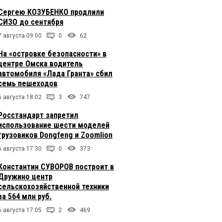
Сергею КОЗУБЕНКО продлили
СИЗО до сентября
7 августа 09:00
0
62
На «островке безопасности» в
центре Омска водитель
автомобиля «Лада Гранта» сбил
семь пешеходов
6 августа 18:02
3
747
Росстандарт запретил
использование шести моделей
грузовиков Dongfeng и Zoomlion
6 августа 17:30
0
373
Константин СУВОРОВ построит в
Дружино центр
сельскохозяйственной техники
за 564 млн руб.
6 августа 17:05
2
469