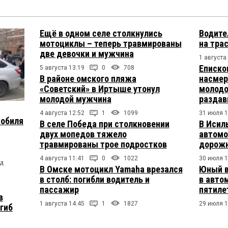
Ещё в одном селе столкнулись
Водите
мотоциклы – теперь травмированы
на тра
две девочки и мужчина
1 августа
Еписко
5 августа 13:19
0
708
В районе омского пляжа
насмер
«Советский» в Иртыше утонул
молодо
молодой мужчина
раздав
4 августа 12:52
1
1099
31 июля 1
мобиля
В селе Победа при столкновении
В Исил
двух мопедов тяжело
автомо
травмированы трое подростков
дорожн
4 августа 11:41
0
1022
30 июля 1
од
В Омске мотоцикл Yamaha врезался
Юный в
в столб: погибли водитель и
в авто
пассажир
пятиле
в
1 августа 14:45
1
1827
29 июля 1
огиб