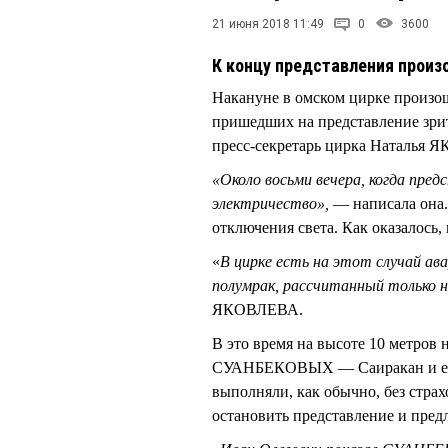
21 июня 2018 11:49
0
3600
К концу представления прои
Накануне в омском цирке произош
пришедших на представление зрит
пресс-секретарь цирка Наталья
«Около восьми вечера, когда пред
электричество»,
— написала она.
отключения света. Как оказалос
«
В цирке есть на этот случай авар
полумрак, рассчитанный только н
ЯКОВЛЕВА.
В это время на высоте 10 метров
СУАНБЕКОВЫХ — Саиракан и её с
выполняли, как обычно, без стр
остановить представление и пред