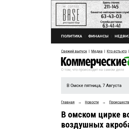
ПОЛИТИКА
ФИНАНСЫ
НЕДВИ
Свежий выпуск
Медиа
Кто есть кто
О том, что происходит на самом деле
В Омске пятница, 7 Августа
Главная
→
Новости
→
Происшест
В омском цирке в
воздушных акроб