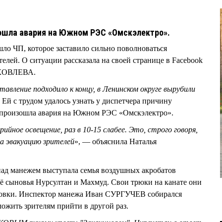
зошла авария на Южном РЭС «Омскэлектро».
ло ЧП, которое заставило сильно поволноваться
елей. О ситуации рассказала на своей странице в Facebook
 ЯКОВЛЕВА.
ставление подходило к концу, в Ленинском округе вырубили
 Ей с трудом удалось узнать у диспетчера причину
ь, произошла авария на Южном РЭС «Омскэлектро».
ийное освещение, раз в 10-15 слабее. Это, строго говоря,
а эвакуацию зрителей
», — объяснила Наталья
 над манежем выступала семья воздушных акробатов
ыновья Нурсултан и Махмуд. Свои трюки на канате они
аховки. Инспектор манежа Иван СУРГУЧЕВ собирался
ложить зрителям прийти в другой раз.