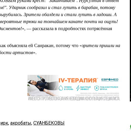
КОВЫМ руками крест: "Заканчиваем". Нурсултан в ответ
м!". Ударник сообразил и стал лупить в барабан, потому
вырубилась. Зрители обалдели и стали лупить в ладоши. А
ероятные трюки на тончайшем канате почти на ощупь!
дисментов!
», — рассказала в подробностях потрясённая
ак объясняла ей Саиракан, потому что «
зрители пришли на
абости артистов
».
цирк
,
акробаты
,
СУАНБЕКОВЫ