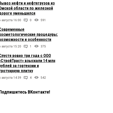
Вывоз нефти и нефтегрузов из
Омской области по железной
дороге уменьшился
6 августа 16:00
0
591
Современные
косметологические процедуры:
возможности и особенности
6 августа 15:20
1
375
Спустя ровно три года с ООО
«СтройТраст» взыскали 14 млн
рублей за гортензии и
тротуарную плитку
6 августа 14:39
4
542
Подпишитесь ВКонтакте!