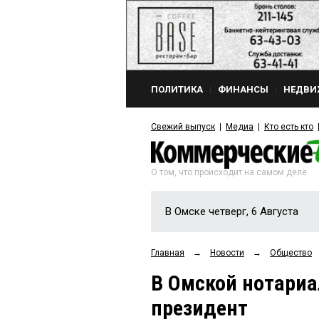
ПОЛИТИКА
ФИНАНСЫ
НЕДВИ
Свежий выпуск
Медиа
Кто есть кто
О том, что происходит на самом деле
В Омске четверг, 6 Августа
Главная
→
Новости
→
Общество
В Омской нотариа
президент