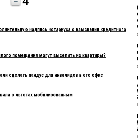
4
полнительную надпись нотариуса о взыскании кредитного
жилого помещения могут выселить из квартиры?
али сделать пандус для инвалидов в его офис
явила о льготах мобилизованным