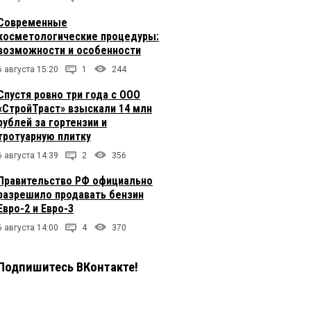
Современные
косметологические процедуры:
возможности и особенности
6 августа 15:20
1
244
Спустя ровно три года с ООО
«СтройТраст» взыскали 14 млн
рублей за гортензии и
тротуарную плитку
6 августа 14:39
2
356
Правительство РФ официально
разрешило продавать бензин
Евро-2 и Евро-3
6 августа 14:00
4
370
Подпишитесь ВКонтакте!