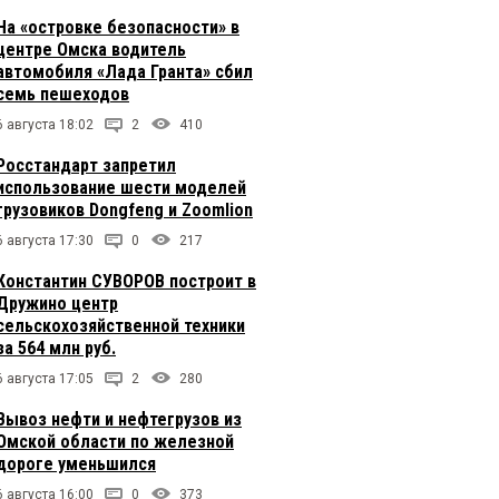
На «островке безопасности» в
центре Омска водитель
автомобиля «Лада Гранта» сбил
семь пешеходов
6 августа 18:02
2
410
Росстандарт запретил
использование шести моделей
грузовиков Dongfeng и Zoomlion
6 августа 17:30
0
217
Константин СУВОРОВ построит в
Дружино центр
сельскохозяйственной техники
за 564 млн руб.
6 августа 17:05
2
280
Вывоз нефти и нефтегрузов из
Омской области по железной
дороге уменьшился
6 августа 16:00
0
373